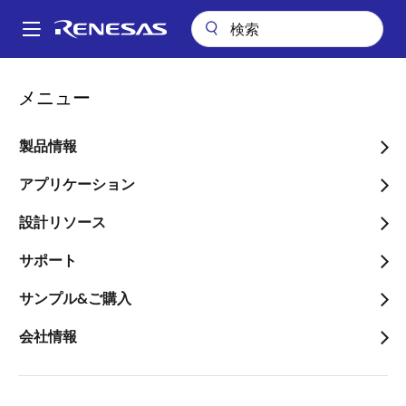
メ
イ
A
ン
Main
コ
会社案内
プレスセンター
ブログ
navigation
メニュー
ン
32bitマイコンの業界を牽引してきたRXファミリの新製品に乗り換えよ
パ
う!! そのポートフォリオに迫る
テ
ン
ン
製品情報
32bitマイコンの業界を牽
ツ
く
引してきたRXファミリの
に
アプリケーション
ず
移
新製品に乗り換えよう!! そ
設計リソース
動
のポートフォリオに迫る
サポート
サンプル&ご購入
会社情報
画
Naoyuki Tsubaki
像