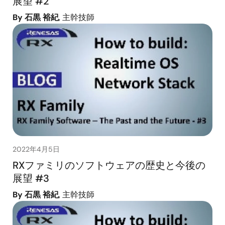
展望 #2
By 石黒 裕紀
, 主幹技師
2022年4月5日
RXファミリのソフトウェアの歴史と今後の
展望 #3
By 石黒 裕紀
, 主幹技師