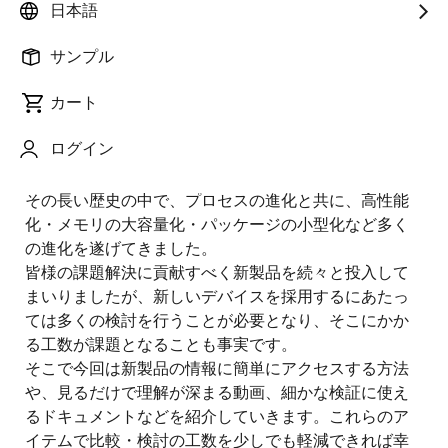
Product Marketing
日本語
サンプル
公開日:2023年3月20日
カート
32bitマイコンRXファミリがリリースされてから10年以
ログイン
上が経ち、市場には10億個を超えるRXマイコンが出荷
され Make Our Lives Easier に貢献してまいりました。
その長い歴史の中で、プロセスの進化と共に、高性能
化・メモリの大容量化・パッケージの小型化など多く
の進化を遂げてきました。
皆様の課題解決に貢献すべく新製品を続々と投入して
まいりましたが、新しいデバイスを採用するにあたっ
ては多くの検討を行うことが必要となり、そこにかか
る工数が課題となることも事実です。
そこで今回は新製品の情報に簡単にアクセスする方法
や、見るだけで理解が深まる動画、細かな検証に使え
るドキュメントなどを紹介していきます。これらのア
イテムで比較・検討の工数を少しでも軽減できれば幸