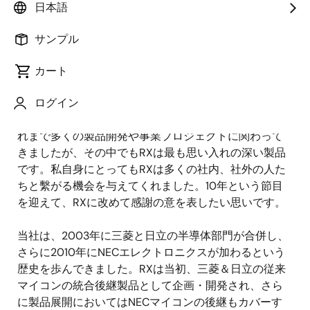
日本語
公開日:2020年5月28日
サンプル
Renesas 32bit MCU RXファミリが今年でデビュー10周
年を迎えます。私は1984年の入社以来35年になります
カート
が、ほぼ一貫してマイコンの開発、事業化に携わって
きました。そして、ここ10年はRXファミリと苦楽をと
ログイン
もして歩んできたと言っても過言ではありません。こ
れまで多くの製品開発や事業プロジェクトに関わって
きましたが、その中でもRXは最も思い入れの深い製品
です。私自身にとってもRXは多くの社内、社外の人た
ちと繫がる機会を与えてくれました。10年という節目
を迎えて、RXに改めて感謝の意を表したい思いです。
当社は、2003年に三菱と日立の半導体部門が合併し、
さらに2010年にNECエレクトロニクスが加わるという
歴史を歩んできました。RXは当初、三菱＆日立の従来
マイコンの統合後継製品として企画・開発され、さら
に製品展開においてはNECマイコンの後継もカバーす