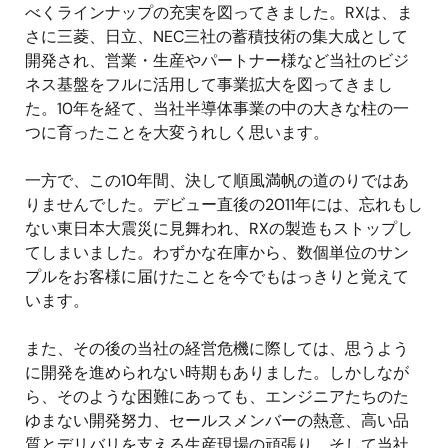
べくラインナップの充実を図ってきました。RXは、ま
さに三菱、日立、NEC三社の蓄積技術の集大成として
開発され、営業・生産やパートナー様など当社のビジ
ネス基盤をフルに活用して事業拡大を図ってきまし
た。10年を経て、当社半導体事業の中の大きな柱の一
つに育ったことを大変うれしく思います。
一方で、この10年間、決して順風満帆の道のりではあ
りませんでした。デビュー直後の2011年には、忘れもし
ない東日本大震災に見舞われ、RXの製造もストップし
てしまいました。わずかな在庫から、数個単位のサン
プルをお客様に届けたことを今でもはっきりと覚えて
います。
また、その後の当社の経営危機に際しては、思うよう
に開発を進められない時期もありました。しかしなが
ら、そのような困難にあっても、エンジニアたちのた
ゆまない開発努力、セールスメンバーの熱意、高い品
質とデリバリを支える生産現場の頑張り、そして当社