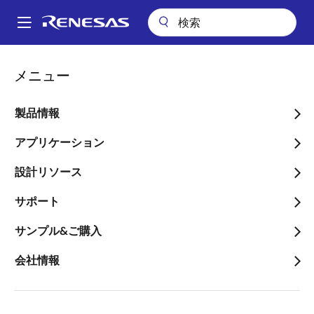
メ
イ
A
ン
Main
コ
会社案内
プレスセンター
ブログ
navigation
メニュー
ン
10周年を迎えるルネサス32ビットRXファミリの成長を振り返って
パ
テ
ン
10周年を迎えるルネサス32
ン
製品情報
ツ
く
ビットRXファミリの成長
に
アプリケーション
ず
を振り返って
移
設計リソース
動
サポート
サンプル&ご購入
画
Sakae Ito
会社情報
像
Vice President IoT Platform Business
Division