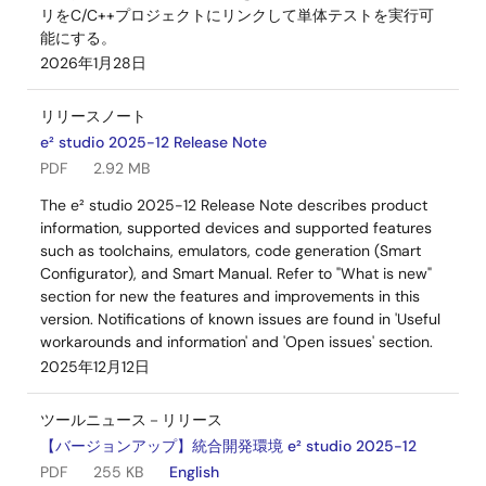
リをC/C++プロジェクトにリンクして単体テストを実行可
能にする。
2026年1月28日
リリースノート
e² studio 2025-12 Release Note
PDF
2.92 MB
The e² studio 2025-12 Release Note describes product
information, supported devices and supported features
such as toolchains, emulators, code generation (Smart
Configurator), and Smart Manual. Refer to "What is new"
section for new the features and improvements in this
version. Notifications of known issues are found in 'Useful
workarounds and information' and 'Open issues' section.
2025年12月12日
ツールニュース－リリース
【バージョンアップ】統合開発環境 e² studio 2025-12
PDF
255 KB
English