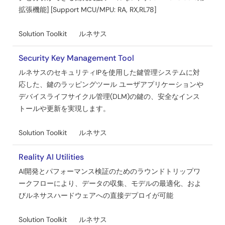
ルネサス RX ファミリ 統合開発環境CS+(V850)からe²
拡張機能] [Support MCU/MPU: RA, RX,RL78]
studio(RX)への移行(エミュレータ編)
PDF
2.18 MB
English
Solution Toolkit
ルネサス
AI生成コンテンツ:
CS+（V850）からe2 studio（RX）
への移行におけるエミュレータの設定方法や操作の違いを
Security Key Management Tool
解説しています。E2エミュレータLite、E2エミュレータ、
ルネサスのセキュリティIPを使用した鍵管理システムに対
E20エミュレータの設定手順や機能比較、接続設定を詳
応した、鍵のラッピングツール ユーザアプリケーションや
述。デバッガの起動、ブレークポイント設定、トレース機
デバイスライフサイクル管理(DLM)の鍵の、安全なインス
能、パフォーマンス計測、メモリ・レジスタ操作、フラッ
シュ書き込み方法も案内します。RXファミリのエミュレー
トールや更新を実現します。
タはユーザメモリを占有しません。
2024年4月5日
Solution Toolkit
ルネサス
アプリケーションノート
Reality AI Utilities
e² studioでツールを使用して複雑度を測定する方法
AI開発とパフォーマンス検証のためのラウンドトリップワ
PDF
1.03 MB
English
ークフローにより、データの収集、モデルの最適化、およ
びルネサスハードウェアへの直接デプロイが可能
AI生成コンテンツ:
循環的複雑度はソフトウェア品質を
評価する指標で、ソースコードの複雑さを数値化し、可読
性や保守性、バグ発生の可能性に影響を与えます。本資料
Solution Toolkit
ルネサス