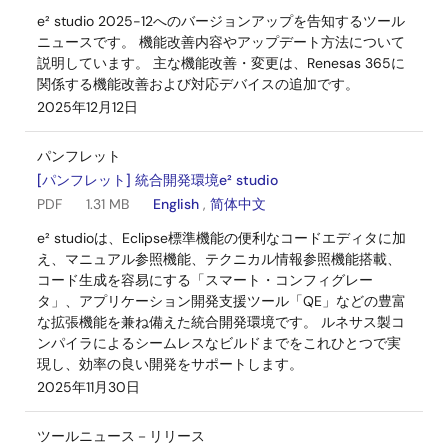
e² studio 2025-12へのバージョンアップを告知するツール
ニュースです。 機能改善内容やアップデート方法について
説明しています。 主な機能改善・変更は、Renesas 365に
関係する機能改善および対応デバイスの追加です。
2025年12月12日
パンフレット
[パンフレット] 統合開発環境e² studio
PDF
1.31 MB
English
,
简体中文
e² studioは、Eclipse標準機能の便利なコードエディタに加
え、マニュアル参照機能、テクニカル情報参照機能搭載、
コード生成を容易にする「スマート・コンフィグレー
タ」、アプリケーション開発支援ツール「QE」などの豊富
な拡張機能を兼ね備えた統合開発環境です。 ルネサス製コ
ンパイラによるシームレスなビルドまでをこれひとつで実
現し、効率の良い開発をサポートします。
2025年11月30日
ツールニュース－リリース