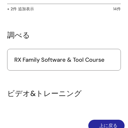
では、オープンソースのSourceMonitorとLizardという2つ
のツールをe² studioと連携させて複雑度を測定する方法を
+ 2件 追加表示
14件
説明します。Windows 10環境でのインストール、設定、実
行手順を詳述し、開発者がe² studioから直接複雑度を簡単
に評価できるようにします。
2024年4月1日
調べる
ツールニュース－リリース
【リビジョンアップ】ソリューション・ツールキット アナ
RX Family Software & Tool Course
ログフロントエンド対応開発支援ツール QE for AFE V2.2.0
PDF
251 KB
English
2024年4月1日
ツールニュース－リリース
ビデオ&トレーニング
【バージョンアップ】ソリューション・ツールキット クラ
ウド向け開発支援ツール QE for OTA V2.0.0
PDF
215 KB
English
2024年3月16日
上に戻る