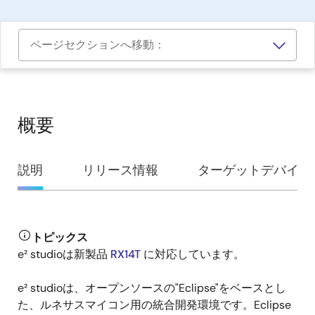
ページセクションへ移動：
概要
概
説明
リリース情報
ターゲットデバイス
要
トピックス
説
e² studioは新製品
RX14T
に対応しています。
明
e² studioは、オープンソースの"Eclipse"をベースとし
た、ルネサスマイコン用の統合開発環境です。Eclipse