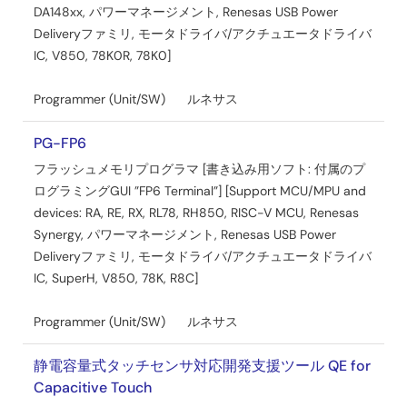
する。
DA148xx, パワーマネージメント, Renesas USB Power
2024年9月13日
Deliveryファミリ, モータドライバ/アクチュエータドライバ
IC, V850, 78K0R, 78K0]
リリースノート
e² studio 2024-07 Release Note
Programmer (Unit/SW)
ルネサス
PDF
3.64 MB
PG-FP6
2024年7月22日
フラッシュメモリプログラマ [書き込み用ソフト: 付属のプ
ツールニュース－リリース
ログラミングGUI ”FP6 Terminal”] [Support MCU/MPU and
【バージョンアップ】統合開発環境 e² studio 2024-07
devices: RA, RE, RX, RL78, RH850, RISC-V MCU, Renesas
PDF
260 KB
English
Synergy, パワーマネージメント, Renesas USB Power
2024年7月20日
Deliveryファミリ, モータドライバ/アクチュエータドライバ
IC, SuperH, V850, 78K, R8C]
ツールニュース－注意事項
【注意事項】統合開発環境 CS+、e² studio(RX671,RX26T用
Programmer (Unit/SW)
ルネサス
IOヘッダファイルの注意事項)
PDF
164 KB
English
静電容量式タッチセンサ対応開発支援ツール QE for
2024年7月20日
Capacitive Touch