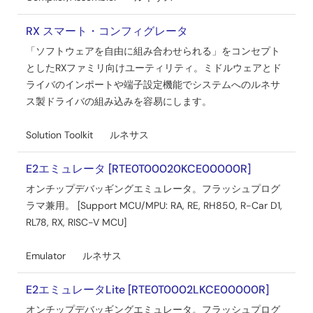
【バージョンアップ】 ソリューション・ツールキット 静電
容量式タッチセンサ対応開発支援ツール QE for Capacitive
RX スマート・コンフィグレータ
Touch V4.0.0
「ソフトウェアを自由に組み合わせられる」をコンセプト
PDF
217 KB
English
としたRXファミリ向けユーティリティ。ミドルウェアとド
2024年11月5日
ライバのインポートや端子設定機能でシステムへのルネサ
ス製ドライバの組み込みを容易にします。
ツールニュース－リリース
【リビジョンアップ】ソリューション・ツールキット クラ
Solution Toolkit
ルネサス
ウド向け開発支援ツール QE for OTA V2.1.0
PDF
261 KB
English
E2エミュレータ [RTE0T00020KCE00000R]
2024年11月5日
オンチップデバッギングエミュレータ。フラッシュプログ
ラマ兼用。 [Support MCU/MPU: RA, RE, RH850, R-Car D1,
リリースノート
RL78, RX, RISC-V MCU]
e² studio 2024-10 Release Note
PDF
3.27 MB
Emulator
ルネサス
2024年10月22日
E2エミュレータLite [RTE0T0002LKCE00000R]
ツールニュース－リリース
【バージョンアップ】統合開発環境 e² studio 2024-10
オンチップデバッギングエミュレータ。フラッシュプログ