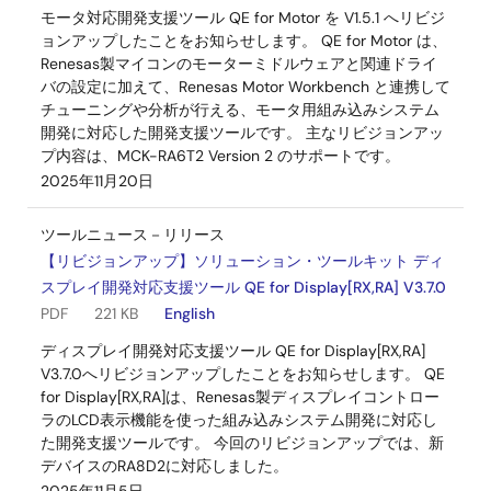
モータ対応開発支援ツール QE for Motor を V1.5.1 へリビジ
ョンアップしたことをお知らせします。 QE for Motor は、
Renesas製マイコンのモーターミドルウェアと関連ドライ
バの設定に加えて、Renesas Motor Workbench と連携して
チューニングや分析が行える、モータ用組み込みシステム
開発に対応した開発支援ツールです。 主なリビジョンアッ
プ内容は、MCK-RA6T2 Version 2 のサポートです。
2025年11月20日
ツールニュース－リリース
【リビジョンアップ】ソリューション・ツールキット ディ
スプレイ開発対応支援ツール QE for Display[RX,RA] V3.7.0
PDF
221 KB
English
ディスプレイ開発対応支援ツール QE for Display[RX,RA]
V3.7.0へリビジョンアップしたことをお知らせします。 QE
for Display[RX,RA]は、Renesas製ディスプレイコントロー
ラのLCD表示機能を使った組み込みシステム開発に対応し
た開発支援ツールです。 今回のリビジョンアップでは、新
デバイスのRA8D2に対応しました。