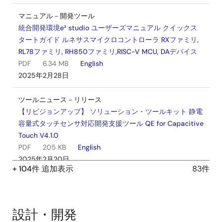
マニュアル－開発ツール
統合開発環境e² studio ユーザーズマニュアル クイックス
タートガイド ルネサスマイクロコントローラ RXファミリ,
RL78ファミリ, RH850ファミリ,RISC-V MCU, DAデバイス
PDF
6.34 MB
English
2025年2月28日
ツールニュース－リリース
【リビジョンアップ】 ソリューション・ツールキット 静電
容量式タッチセンサ対応開発支援ツール QE for Capacitive
Touch V4.1.0
PDF
205 KB
English
2025年2月20日
+ 104件 追加表示
83件
リリースノート
e² studio 2025-01 Release Note
PDF
3.22 MB
設計・開発
2025年1月30日