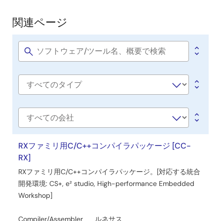
関連ページ
ツールニュース－リリース
関
【バージョンアップ】統合開発環境 e² studio 2025-01
連
PDF
254 KB
English
ペ
Software
2025年1月20日
title
ー
ツールニュース－注意事項
ジ
Software
【注意事項】統合開発環境 e² studio 2024-10
type
PDF
223 KB
English
2024年12月5日
会
社
ツールニュース－注意事項
名
RXファミリ用C/C++コンパイラパッケージ [CC-
【注意事項】 統合開発環 CS+、e² studio
RX]
(RX66N,RX72M,RX72N 用IO ヘッダファイルの注意事項)
RXファミリ用C/C++コンパイラパッケージ。[対応する統合
PDF
148 KB
English
開発環境: CS+, e² studio, High-performance Embedded
2024年11月20日
Workshop]
ツールニュース－リリース
Compiler/Assembler
ルネサス