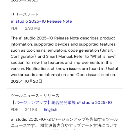
2025年11月5日
リリースノート
e² studio 2025-10 Release Note
PDF
2.93 MB
The e² studio 2025-10 Release Note describes product
information, supported devices and supported features
such as toolchains, emulators, code generation (Smart
Configurator), and Smart Manual. Refer to "What is new"
section for new the features and improvements in this
version. Notifications of known issues are found in 'Useful
workarounds and information' and 'Open issues' section.
2025年10月20日
ツールニュース－リリース
【バージョンアップ】統合開発環境 e² studio 2025-10
PDF
241 KB
English
e² studio 2025-10へのバージョンアップを告知するツール
ニュースです。 機能改善内容やアップデート方法について