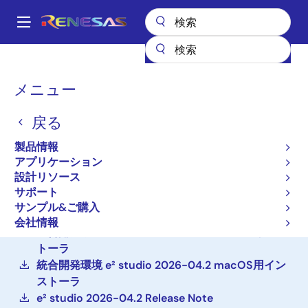
メ
イ
A
ン
Main
コ
設計リソース
開発ツール
navigation
ン
統合開発環境 e² studio RXファミリ向け情報
パ
メニュー
テ
ン
統合開発環境 e² studio RX
ン
戻る
ツ
く
ファミリ向け情報
に
ず
製品情報
移
アプリケーション
IDEとコーディングツール
動
設計リソース
サポート
統合開発環境 e² studio 2026-04.2 Windows用イ
サンプル&ご購入
ンストーラ
会社情報
統合開発環境 e² studio 2026-04.2 Linux用インス
トーラ
統合開発環境 e² studio 2026-04.2 macOS用イン
ストーラ
e² studio 2026-04.2 Release Note