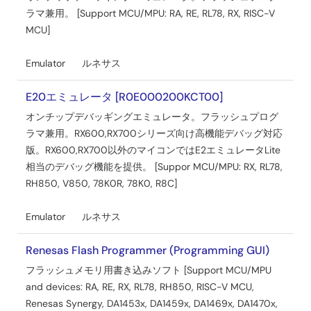
PDF
274 KB
English
ラマ兼用。 [Support MCU/MPU: RA, RE, RL78, RX, RISC-V
2024年10月20日
MCU]
クイックスタートガイド
Emulator
ルネサス
macOS用e² studioクイックスタートガイド
PDF
E20エミュレータ [R0E000200KCT00]
3.36 MB
English
2024年9月30日
オンチップデバッギングエミュレータ。フラッシュプログ
ラマ兼用。RX600,RX700シリーズ向け高機能デバッグ対応
アプリケーションノート
版。RX600,RX700以外のマイコンではE2エミュレータLite
e² studioでIARシステムズ社製コンパイラを使用する方法
相当のデバッグ機能を提供。 [Suppor MCU/MPU: RX, RL78,
PDF
781 KB
English
RH850, V850, 78K0R, 78K0, R8C]
AI生成コンテンツ:
e² studioにIARシステムズ社製コンパ
Emulator
ルネサス
イラを組み込み、プロジェクト作成やビルドオプション設
定、ビルド実行を可能にする手順を説明する。IAR
Embedded WorkbenchとIAR Eclipseプラグインのインスト
Renesas Flash Programmer (Programming GUI)
ールが必要で、RAおよびRZファミリを含む対応デバイスを
フラッシュメモリ用書き込みソフト [Support MCU/MPU
紹介。Flexible Software Package（FSP）コンフィグレータ
and devices: RA, RE, RX, RL78, RH850, RISC-V MCU,
との併用も推奨し、動作確認環境や詳細なコンパイラ・デ
Renesas Synergy, DA1453x, DA1459x, DA1469x, DA1470x,
バッガの使用方法はIARシステムズに問い合わせるよう案内