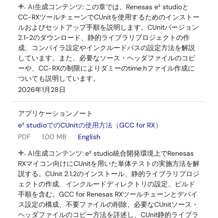
AI生成コンテンツ:
この章では、Renesas e² studioと
CC-RXツールチェーンでCUnitを使用するためのインストー
ルおよびセットアップ手順を説明します。CUnitバージョン
2.1-2のダウンロード、静的ライブラリプロジェクトの作
成、コンパイラ設定やインクルードパスの設定方法を解説
しています。また、必要なソース・ヘッダファイルのコピ
ーや、CC-RXの制限によりダミーのtime.hファイル作成に
ついても説明しています。
2026年1月28日
アプリケーションノート
e² studioでのCUnitの使用方法（GCC for RX）
PDF
1.00 MB
English
AI生成コンテンツ:
e² studio統合開発環境上でRenesas
RXマイコン向けにCUnitを用いた単体テストの実施方法を解
説する。CUnit 2.1.2のインストール、静的ライブラリプロジ
ェクトの作成、インクルードディレクトリの設定、ビルド
手順を含む。GCC for Renesas RXツールチェーンとデバイ
ス設定の構成、不要ファイルの削除、必要なCUnitソース・
ヘッダファイルのコピー方法を詳述し、CUnit静的ライブラ