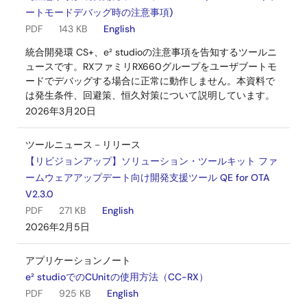
ートモードデバッグ時の注意事項)
PDF
143 KB
English
統合開発環 CS+、e² studioの注意事項を告知するツールニ
ュースです。RXファミリRX660グループをユーザブートモ
ードでデバッグする場合に正常に動作しません。本資料で
は発生条件、回避策、恒久対策について説明しています。
2026年3月20日
ツールニュース－リリース
【リビジョンアップ】ソリューション・ツールキット ファ
ームウェアアップデート向け開発支援ツール QE for OTA
V2.3.0
PDF
271 KB
English
2026年2月5日
アプリケーションノート
e² studioでのCUnitの使用方法（CC-RX）
PDF
925 KB
English