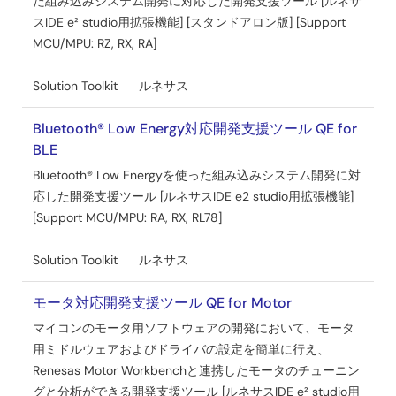
た組み込みシステム開発に対応した開発支援ツール [ルネサ
2024年6月5日
スIDE e² studio用拡張機能] [スタンドアロン版] [Support
MCU/MPU: RZ, RX, RA]
マニュアル－開発ツール
e² studio Linux用e² studioクイックスタートガイド
Solution Toolkit
ルネサス
PDF
8.09 MB
English
2024年4月25日
Bluetooth® Low Energy対応開発支援ツール QE for
BLE
ツールニュース－リリース
Bluetooth® Low Energyを使った組み込みシステム開発に対
【バージョンアップ】統合開発環境 e² studio 2024-04
応した開発支援ツール [ルネサスIDE e2 studio用拡張機能]
PDF
258 KB
English
[Support MCU/MPU: RA, RX, RL78]
2024年4月16日
Solution Toolkit
ルネサス
リリースノート
e² studio 2024-04 Release Note
モータ対応開発支援ツール QE for Motor
PDF
2.91 MB
マイコンのモータ用ソフトウェアの開発において、モータ
2024年4月15日
用ミドルウェアおよびドライバの設定を簡単に行え、
Renesas Motor Workbenchと連携したモータのチューニン
アプリケーションノート
グと分析ができる開発支援ツール [ルネサスIDE e² studio用