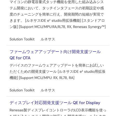
マイコンの静電容量式タッチ機能を使用した組み込みシス
アプリケーションノート
テム開発において、タッチインタフェースの初期設定や感
e² studio で Doxygen を使用する方法
度のチューニングを簡単に行え、開発期間の短縮が実現で
PDF
846 KB
English
きます。 [ルネサスIDE e² studio用拡張機能] [スタンドアロ
ン版] [Support MCU/MPU:RA,RL78, RX, Renesas Synergy™]
AI生成コンテンツ:
本資料は、統合開発環境e² studioで
Doxygenを使用する方法を説明しています。動作確認環境
としてWindows 10（64ビット）、e² studio 2024-04、
Solution Toolkit
ルネサス
EcloxプラグインにバンドルされたDoxygen 1.8.16、
Graphviz 11.0.0を挙げています。Eclipse Marketplaceから
ファームウェアアップデート向け開発支援ツール
Ecloxプラグインをインストールし、Doxygenを有効化、バ
QE for OTA
ージョン選択の手順を解説しています。Doxygen、Eclox、
デバイスのファームウェアアップデートを簡単にお試しい
Graphvizはオープンソースであり、ルネサスの公式サポー
ト対象外です。
ただくための開発支援ツール [ルネサスIDE e² studio用拡張
2024年7月10日
機能] [Support MCU/MPU: RX, RL78, RA]
ツールニュース－リリース
Solution Toolkit
ルネサス
【リビジョンアップ】 ソリューション・ツールキット 静電
容量式タッチセンサ対応開発支援ツール QE for Capacitive
ディスプレイ対応開発支援ツール QE for Display
Touch V3.5.0
Renesas製ディスプレイコントローラのLCD表示機能を使っ
PDF
218 KB
English