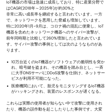
IoT機器の市場は急速に成長しており、特に産業分野で
はCAGR(2018年～2025年)が約30%と
非常に高い成長率を継続すると言われています。一方
で、ネットワークを悪用した脅威も増加しています。
特に2020年1月~9月は、コロナ禍の混乱に便乗し、IoT
機器を含めたネットワーク機器へのサイバー攻撃が、
前年同時期と比較して260%増加したと言われていま
す。サイバー攻撃の事例としては次のようなものがあ
ります。
10万台近くのIoT機器がソフトウェアの脆弱性を突か
れ、暗号鍵を盗まれ、その機器を踏み台とし、一斉
に大手DNSサーバにDDoS攻撃を仕掛け、ネットサー
ビスが利用不可能になった。
医療機関において、胎児をモニタリングするIoT機器
がハッキングされ、装置のレスポンスが遅くなる。
これらは実際の使用者が知らない中で攻撃に使用され
たり、機器の誤作動を起こしたりした事例です。大変