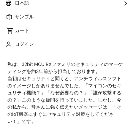
日本語
公開日:2021年2月18日
サンプル
「セキュリティ」という言葉を聞くと何を連想します
か？アンチウィルスソフト、スマートフォンのパスワ
カート
ード認証、ビルや住居などのセキュリティカードなど
を連想するのではないでしょうか。今回ご紹介するの
ログイン
はIoT機器に実装するセキュリティについてです。
私は、32bit MCU RXファミリのセキュリティのマーケ
ティングを約3年前から担当しております。
当初はセキュリティと聞くと、アンチウィルスソフト
のイメージしかありませんでした。「マイコンのセキ
ュリティ機能？」「なぜ必要なの？」「誰が攻撃する
の？」このような疑問を持っていました。しかし、今
の私から、皆さんに強く伝えたいメッセージは、「そ
のIoT機器にすぐにセキュリティ対策をしてくださ
い！」です。