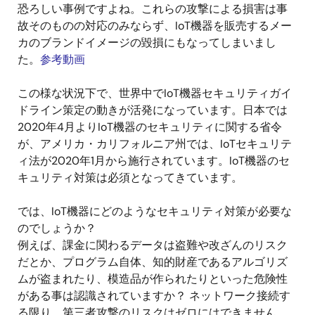
恐ろしい事例ですよね。これらの攻撃による損害は事
故そのものの対応のみならず、IoT機器を販売するメー
カのブランドイメージの毀損にもなってしまいまし
た。
参考動画
この様な状況下で、世界中でIoT機器セキュリティガイ
ドライン策定の動きが活発になっています。日本では
2020年4月よりIoT機器のセキュリティに関する省令
が、アメリカ・カリフォルニア州では、IoTセキュリテ
ィ法が2020年1月から施行されています。IoT機器のセ
キュリティ対策は必須となってきています。
では、IoT機器にどのようなセキュリティ対策が必要な
のでしょうか？
例えば、課金に関わるデータは盗難や改ざんのリスク
だとか、プログラム自体、知的財産であるアルゴリズ
ムが盗まれたり、模造品が作られたりといった危険性
がある事は認識されていますか？ ネットワーク接続す
る限り、第三者攻撃のリスクはゼロにはできません。