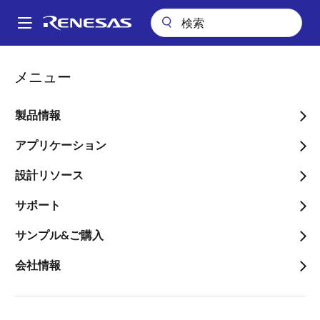
メ
イ
A
ン
Main
コ
会社案内
プレスセンター
ブログ
navigation
メニュー
ン
IoTセキュリティを簡単・強固に実現するRXセキュリティソリューショ
パ
ン
テ
ン
ン
製品情報
IoTセキュリティを簡単・
ツ
く
強固に実現するRXセキュリ
に
アプリケーション
ず
移
ティソリューション
設計リソース
動
サポート
サンプル&ご購入
会社情報
画
Tatsutoshi Shinjo
像
Application Engineer