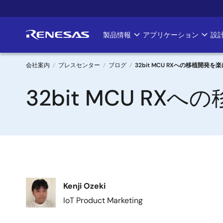
メ
イ
ン
製品情報
アプリケーション
設
Main
コ
ン
navigation
テ
会社案内
プレスセンター
ブログ
32bit MCU RXへの移植開発
ン
パ
32bit MCU R
ツ
に
ン
移
く
動
ず
画
Kenji Ozeki
像
IoT Product Marketing