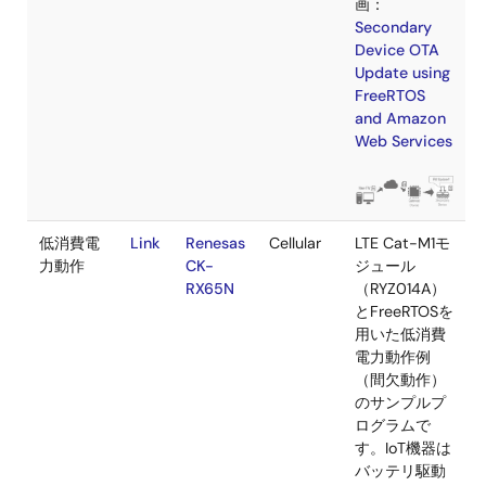
いうお客様
おすすめで
す。
Trusted
Link
Renesas
Ethernet
RX ファミ
Secure IP
CK-
Cellular
搭載される
対応
RX65N
キュリティ
MbedTLS
H/W であ
Trusted
Secure IP
(TSIP)を使
し、TLS 
の安全な鍵
理と、暗号
化・復号処
の高速化に
いて説明し
す。具体的
実装例とサ