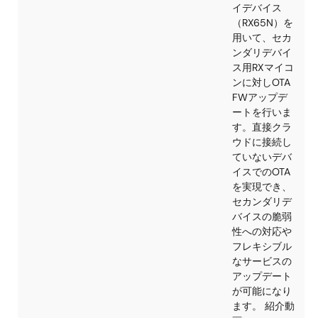
Link
Renesas
Wi-Fi
Wi-Fi通信
CK-
AWSに接続
RX65N
し、ダッシ
v2
ボードでセ
サデータ値
可視化する
ンプルプロ
ェクトです
CK-RX65
属AWSト
アルアカウ
トを使用す
ことで、
10USD分の
ービスを無
でご利用い
だけます。
AWS接続
してみたい