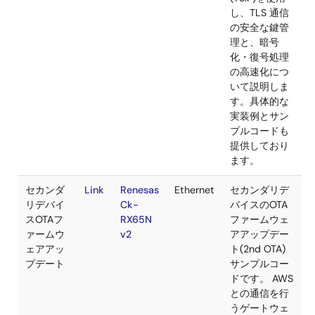
プロード
RX65N
のアクティ
ーションか
ら、
Dashboar
センサデー
を表示する
での一連の
れを解説。
CK-RX65
属のSIMカ
ドおよびA
トライアル
カウントを
用すれば、
ぐにでもIo
器開発をス
ートいただ
ます。