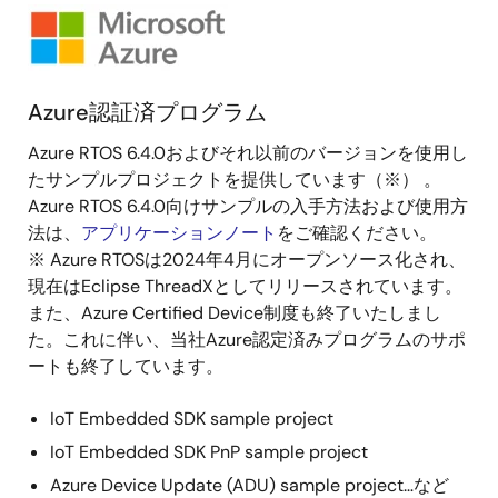
FWアップ
画
ートを行い
像
す。直接ク
ウドに接続
ていないデ
Azure認証済プログラム
イスでのOT
Azure RTOS 6.4.0およびそれ以前のバージョンを使用し
を実現でき
たサンプルプロジェクトを提供しています（※） 。
セカンダリ
Azure RTOS 6.4.0向けサンプルの入手方法および使用方
バイスの脆
法は、
アプリケーションノート
をご確認ください。
性への対応
※ Azure RTOSは2024年4月にオープンソース化され、
フレキシブ
現在はEclipse ThreadXとしてリリースされています。
なサービス
また、Azure Certified Device制度も終了いたしまし
アップデー
た。これに伴い、当社Azure認定済みプログラムのサポ
が可能にな
ートも終了しています。
ます。 紹
画：
IoT Embedded SDK sample project
Secondary
Device OT
IoT Embedded SDK PnP sample project
Update us
Azure Device Update (ADU) sample project…など