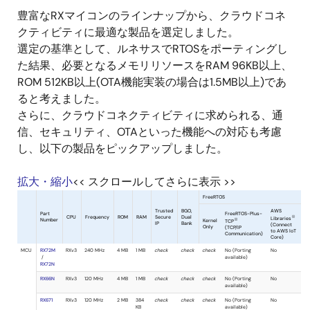
豊富なRXマイコンのラインナップから、クラウドコネ
クティビティに最適な製品を選定しました。
選定の基準として、ルネサスでRTOSをポーティングし
た結果、必要となるメモリリソースをRAM 96KB以上、
ROM 512KB以上(OTA機能実装の場合は1.5MB以上)であ
ると考えました。
ボ
さらに、クラウドコネクティビティに求められる、通
ー
ボード
ド
通信制御
Dashboard
MQT
信、セキュリティ、OTAといった機能への対応も考慮
名
外
し、以下の製品をピックアップしました。
観
拡大・縮小
<< スクロールしてさらに表示 >>
画
CK-
Wi-Fi
AWS
AWS
像
RX65N
v2
Ethernet(※3)
-
AWS