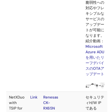
プログラ
入
ボード
通信
動作概要
ム
手
セカンダ
Link
Renesas
Ethernet
セカンダリ
リデバイ
CK-
デバイスの
スOTAフ
RX65N
OTAファー
ァームウ
ムウェアア
ェアアッ
ップデート
プデート
(2nd OTA)
サンプルコ
ードです。
Azureとの
通信を行う
ゲートウェ
イデバイス
（RX65N）
を用いて、
セカンダリ
デバイス用