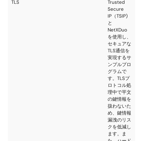
RXマイコ
ンに対し
OTA FWア
ップデート
を行いま
す。直接ク
ラウドに接
続していな
いデバイス
でのOTAを
実現でき、
セカンダリ
デバイスの
脆弱性への
対応やフレ
キシブルな
サービスの
アップデー
トが可能に