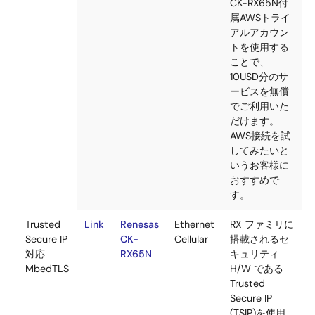
プログラ
入手
ボード
通信
動作概要
ム
センサデ
Link
Renesas
Ethernet
CK-RX65
ータアッ
CK-
Cellular
属SIMカー