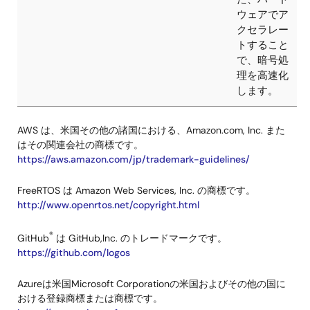
なります。
紹介動画：
Microsoft
Azure ADU
を用いたリ
ーフデバイ
スのOTAア
ップデート
AWS は、米国その他の諸国における、Amazon.com, Inc. また
はその関連会社の商標です。
画
https://aws.amazon.com/jp/trademark-guidelines/
像
NetXDuo
Link
Renesas
セキュリテ
FreeRTOS は Amazon Web Services, Inc. の商標です。
http://www.openrtos.net/copyright.html
with
CK-
ィH/W IP
TSIP for
RX65N
である
®
TLS
Trusted
GitHub
は GitHub,Inc. のトレードマークです。
https://github.com/logos
Secure
IP（TSIP)
Azureは米国Microsoft Corporationの米国およびその他の国に
と
おける登録商標または商標です。
NetXDuo