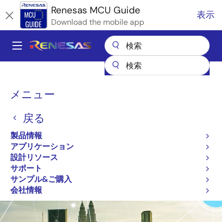
メ
Renesas MCU Guide
表示
イ
Download the mobile app
ン
コ
A
ン
Main
テ
全製品リスト
マイクロコントローラとマイクロプロセッサ
ン
navigation
RX 32ビット高性能/高効率MCU
パ
ツ
メニュー
RX IoT Cloud Over-the-Air (OTA) Solution
に
ン
RX IoT Cloud Over-the-Air
移
戻る
く
動
(OTA) Solution
ず
製品情報
アプリケーション
設計リソース
画像
サポート
サンプル&ご購入
会社情報