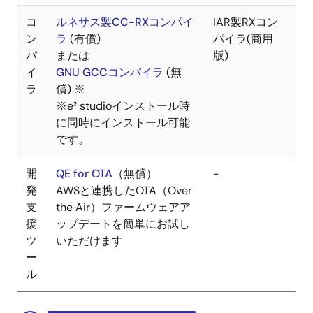
コ
ルネサス製CC-RXコンパイ
IAR製RXコン
ン
ラ
(有償)
パイラ(商用
パ
または
版)
イ
GNU GCCコンパイラ
(無
ラ
償) ※
※e² studioインストール時
に同時にインストール可能
です。
開
QE for OTA
（無償）
-
発
AWSと連携したOTA（Over
支
the Air）ファームウェアア
援
ップデートを簡単にお試し
ツ
いただけます
ー
ル