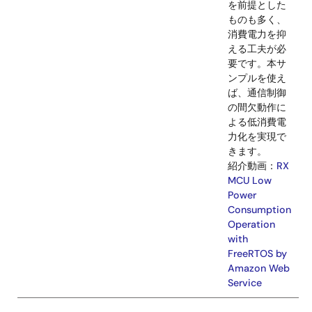
プルコード
提供してお
ます。
セカンダ
Link
Renesas
Ethernet
セカンダリ
リデバイ
Ck-
バイスのOT
スOTAフ
RX65N
ファームウ
ァームウ
v2
アアップデ
ェアアッ
ト(2nd OTA
プデート
サンプルコ
ドです。 A
との通信を
うゲートウ
イデバイス
（RX65N
用いて、セ
ンダリデバ
ス用RXマ
ンに対しOT