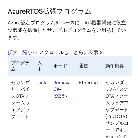
FreeRTOS
and Amaz
AzureRTOS拡張プログラム
Web Servi
Azure認定プログラムをベースに、IoT機器開発に役立
画
つ機能を拡張したサンプルプログラムをご用意してい
像
ます。
低消費電
Link
Renesas
Cellular
LTE Cat-M
拡大・縮小
<< スクロールしてさらに表示 >>
力動作
CK-
ジュール
RX65N
（RYZ014
とFreeRTO
用いた低消
電力動作例
（間欠動作
のサンプル
ログラムで
す。IoT機
バッテリ駆
を前提とし
ものも多く