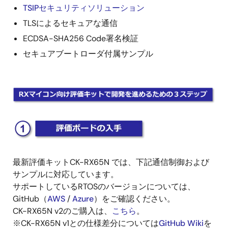
TSIPセキュリティソリューション
TLSによるセキュアな通信
ECDSA-SHA256 Code署名検証
セキュアブートローダ付属サンプル
画
像
画
像
最新評価キットCK-RX65N では、下記通信制御および
サンプルに対応しています。
サポートしているRTOSのバージョンについては、
GitHub（
AWS
/
Azure
）をご確認ください。
CK-RX65N v2のご購入は、
こちら
。
※CK-RX65N v1との仕様差分については
GitHub Wiki
を