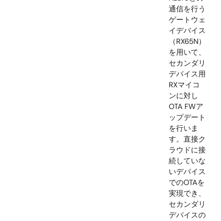
消費電力を
える工夫が
要です。本
ンプルを使
ば、通信制
の間欠動作
よる低消費
力化を実現
きます。
紹介動画：
MCU Low
Power
Consumpt
Operation
with
FreeRTOS 
Amazon W
Service