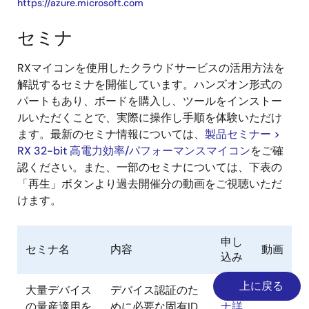
https://azure.microsoft.com
を使用し、
セキュアな
セミナ
TLS通信を
実現するサ
RXマイコンを使用したクラウドサービスの活用方法を
ンプルプロ
Part
解説するセミナを開催しています。ハンズオン形式の
CPU
Frequency
ROM
グラムで
Number
パートもあり、ボードを購入し、ツールをインストー
す。TLSプ
ルいただくことで、実際に操作し手順を体験いただけ
ロトコル処
ます。最新のセミナ情報については、
製品セミナー >
理中で平文
RX 32-bit 高電力効率/パフォーマンスマイコン
をご確
の鍵情報を
MCU
RX72M
RXv3
240 MHz
4 MB
認ください。また、一部のセミナについては、下表の
扱わないた
/
「再生」ボタンより過去開催分の動画をご視聴いただ
め、鍵情報
RX72N
けます。
漏洩のリス
クを低減し
RX66N
RXv3
120 MHz
4 MB
ます。ま
申し
セミナ名
内容
動画
た、ハード
込み
ウェアでア
RX671
RXv3
120 MHz
2 MB
クセラレー
上に戻る
大量デバイス
デバイス認証のた
セミ
再生
トすること
の量産適用を
めに必要な固有ID
ナ詳