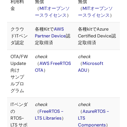
利用料
無償
無償
金
（
MITオープンソ
（
MITオープンソ
ースライセンス
）
ースライセンス
）
クラウ
各種Kitで
AWS
各種kitでAzure
ドITベン
Partner Device
認
Certified Device認
ダ認定
定取得済
定取得済
OTA/FW
check
check
Update
（
AWS FreeRTOS
（
Microsoft
向け
OTA
）
ADU
）
サンプ
ルプロ
グラム
ITベンダ
check
check
の
（
FreeRTOS -
（
AzureRTOS -
RTOS-
LTS Libraries
）
LTS
LTS サポ
Components
）