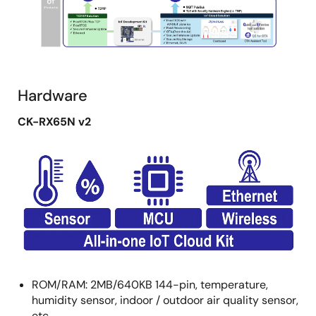
Hardware
CK-RX65N v2
画
像
ROM/RAM: 2MB/640KB 144-pin, temperature,
humidity sensor, indoor / outdoor air quality sensor,
etc.