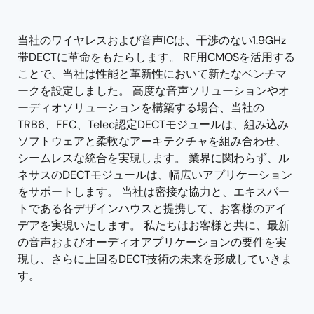
tree
tree
menu
menu
当社のワイヤレスおよび音声ICは、干渉のない1.9GHz
帯DECTに革命をもたらします。 RF用CMOSを活用する
ことで、当社は性能と革新性において新たなベンチマ
ークを設定しました。 高度な音声ソリューションやオ
ーディオソリューションを構築する場合、当社の
TRB6、FFC、Telec認定DECTモジュールは、組み込み
ソフトウェアと柔軟なアーキテクチャを組み合わせ、
シームレスな統合を実現します。 業界に関わらず、ル
ネサスのDECTモジュールは、幅広いアプリケーション
をサポートします。 当社は密接な協力と、エキスパー
トである各デザインハウスと提携して、お客様のアイ
デアを実現いたします。 私たちはお客様と共に、最新
の音声およびオーディオアプリケーションの要件を実
現し、さらに上回るDECT技術の未来を形成していきま
す。