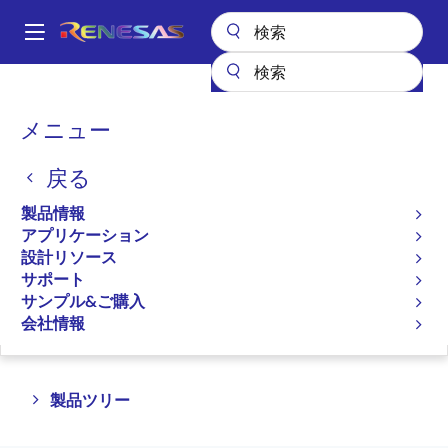
メ
イ
A
ン
Main
コ
全製品リスト
ワイヤレス接続
DECT
navigation
ン
パ
メニュー
デジタル強化コードレス通
テ
ン
ン
信（DECT）
戻る
ツ
く
に
ず
製品情報
移
プロダクトセレクタ
アプリケーション
動
設計リソース
サポート
サンプル&ご購入
ページセクションへ移動：
会社情報
Close
Open
製品ツリー
product
product