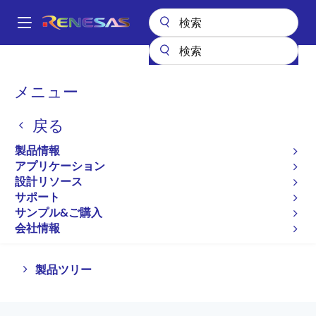
メ
イ
A
ン
Main
コ
全製品リスト
パワー & パワーマネジメント
FETドライバ
navigation
ン
ハイサイドFETドライバ
パ
メニュー
テ
ン
ハイサイドFETドライバ
ン
戻る
ツ
く
に
ず
製品情報
プロダクトセレクタ
移
アプリケーション
動
設計リソース
サポート
サンプル&ご購入
ページセクションへ移動：
会社情報
Close
Open
製品ツリー
product
product
tree
tree