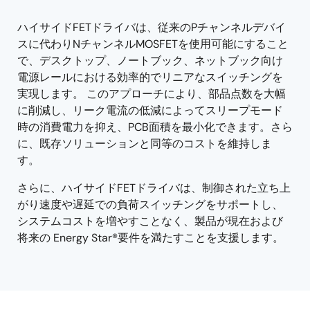
menu
menu
ハイサイドFETドライバは、従来のPチャンネルデバイ
スに代わりNチャンネルMOSFETを使用可能にすること
で、デスクトップ、ノートブック、ネットブック向け
電源レールにおける効率的でリニアなスイッチングを
実現します。 このアプローチにより、部品点数を大幅
に削減し、リーク電流の低減によってスリープモード
時の消費電力を抑え、PCB面積を最小化できます。さら
に、既存ソリューションと同等のコストを維持しま
す。
さらに、ハイサイドFETドライバは、制御された立ち上
がり速度や遅延での負荷スイッチングをサポートし、
システムコストを増やすことなく、製品が現在および
将来の Energy Star®要件を満たすことを支援します。