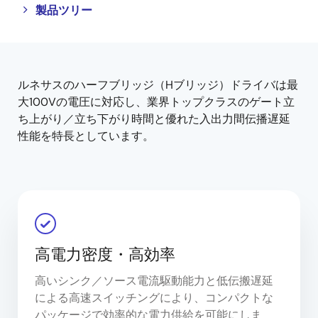
Close
Open
製品ツリー
product
product
tree
tree
menu
menu
ルネサスのハーフブリッジ（Hブリッジ）ドライバは最
大100Vの電圧に対応し、業界トップクラスのゲート立
ち上がり／立ち下がり時間と優れた入出力間伝播遅延
性能を特長としています。
高電力密度・高効率
高いシンク／ソース電流駆動能力と低伝搬遅延
による高速スイッチングにより、コンパクトな
パッケージで効率的な電力供給を可能にしま