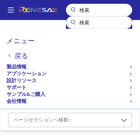
メ
イ
A
ン
Main
コ
全製品リスト
パワー & パワーマネジメント
FETドライバ
navigation
ン
ハーフブリッジFETドライバ
パ
メニュー
テ
ン
ハーフブリッジFETドライ
ン
戻る
ツ
く
バ
に
ず
製品情報
移
アプリケーション
動
プロダクトセレクタ
設計リソース
サポート
クロスリファレンス
サンプル&ご購入
会社情報
ページセクションへ移動：