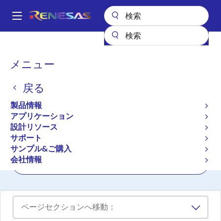
メ
イ
A
ン
Main
コ
全製品リスト
インタフェース
navigation
ン
RS-485/422、RS-232、およびマルチプロトコルトランシーバ
パ
メニュー
テ
ン
RS-485/422、RS-232、お
ン
戻る
ツ
く
よびマルチプロトコルトラ
に
ず
製品情報
ンシーバ
移
アプリケーション
動
設計リソース
サポート
プロダクトセレクタ
サンプル&ご購入
会社情報
クロスリファレンス
ページセクションへ移動：