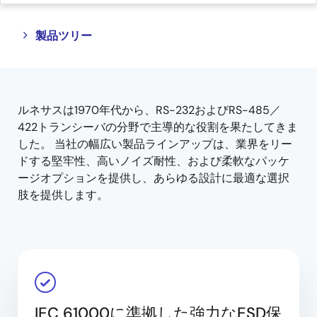
Close
Open
製品ツリー
product
product
tree
tree
menu
menu
ルネサスは1970年代から、RS-232およびRS-485／
422トランシーバの分野で主導的な役割を果たしてきま
した。 当社の幅広い製品ラインアップは、業界をリー
ドする堅牢性、高いノイズ耐性、および柔軟なパッケ
ージオプションを提供し、あらゆる設計に最適な選択
肢を提供します。
IEC 61000に準拠した強力なESD保