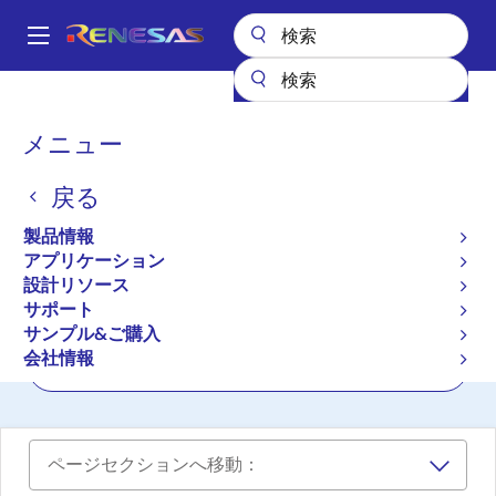
メ
イ
A
ン
Main
コ
全製品リスト
クロックとタイミング
navigation
ン
アプリケーション特化型クロック
車載用タイミング
パ
メニュー
テ
ン
車載用クロックジェネレー
ン
戻る
ツ
く
ター、バッファ、発振器、
に
ず
製品情報
AEC-Q100、AEC-Q200
移
アプリケーション
動
設計リソース
サポート
プロダクトセレクタ
サンプル&ご購入
会社情報
クロスリファレンス
ページセクションへ移動：