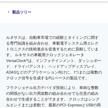
Close
Open
製品ツリー
product
product
tree
tree
menu
menu
ルネサスは、自動車市場での経験とタイミングに関す
る専門知識を組み合わせ、車載電子システム用エレク
トロニクスの技術進歩を促進するために貢献していま
す。 ルネサスの車載用クロックジェネレータ
VersaClock®は、インフォテインメント、ダッシュボー
ド、ドライバアシスト、ヘッドアップディスプレイ、
ADASなどのアプリケーション向けに、1つまたは複数の
クロック信号を生成するPLLベースの製品です。
フラクショナル出力デバイダ技術により、単純な整数
の関係がない出力周波数の組み合わせでも任意の組み
合わせで生成することができます。 クロックはシング
ルエンドまたは差動で、最新のPCI-ExpressとUSBの両