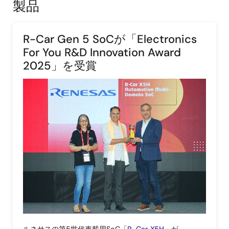
製品
R-Car Gen 5 SoCが「Electronics
For You R&D Innovation Award
2025」を受賞
画
像