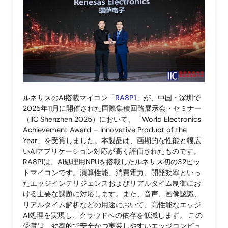
ルネサスのAI搭載マイコン「
RA8P1
」が、中国・深圳で
2025年11月に開催された国際集積回路展示会・セミナー
（IIC Shenzhen 2025）において、「World Electronics
Achievement Award – Innovative Product of the
Year」を受賞しました。本製品は、画期的な性能と幅広
いAIアプリケーション対応が高く評価されたものです。
RA8P1は、AI処理用NPUを搭載したルネサス初の32ビッ
トマイコンです。演算性能、消費電力、開発効率といっ
たエッジインテリジェンスおよびリアルタイム制御にお
ける主要な課題に対応します。また、音声、画像認識、
リアルタイム解析などの用途において、高性能なエッジ
AI処理を実現し、クラウドへの依存を低減します。 この
受賞は、効率的で安全かつ実装しやすいエッジコンピュ