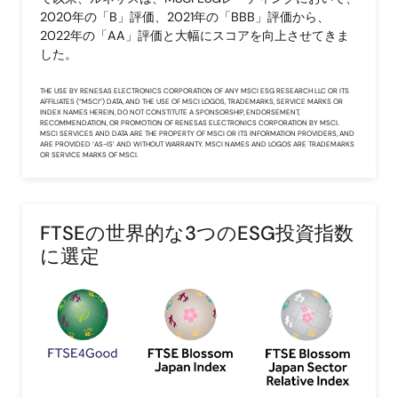
2020年の「B」評価、2021年の「BBB」評価から、
2022年の「AA」評価と大幅にスコアを向上させてきま
した。
THE USE BY RENESAS ELECTRONICS CORPORATION OF ANY MSCI ESG RESEARCH LLC OR ITS
AFFILIATES (“MSCI”) DATA, AND THE USE OF MSCI LOGOS, TRADEMARKS, SERVICE MARKS OR
INDEX NAMES HEREIN, DO NOT CONSTITUTE A SPONSORSHIP, ENDORSEMENT,
RECOMMENDATION, OR PROMOTION OF RENESAS ELECTRONICS CORPORATION BY MSCI.
MSCI SERVICES AND DATA ARE THE PROPERTY OF MSCI OR ITS INFORMATION PROVIDERS, AND
ARE PROVIDED ‘AS-IS’ AND WITHOUT WARRANTY. MSCI NAMES AND LOGOS ARE TRADEMARKS
OR SERVICE MARKS OF MSCI.
FTSEの世界的な3つのESG投資指数
に選定
画
像