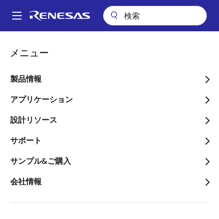
メ
イ
A
ン
Main
コ
会社情報
会社案内
サステナビリティ
社外表彰
navigation
メニュー
ン
パ
社外表彰
テ
ン
ン
製品情報
ツ
く
に
アプリケーション
ず
移
設計リソース
動
インデックス
|
環境
|
イノベーション
|
製品
サポート
サンプル&ご購入
インデックス
会社情報
MSCI ESGレーティングにおいて
「AA」獲得