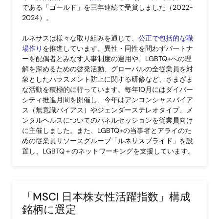
である「ゴールド」を三年連続で受賞しました（2022-
2024）。
ルネサスは様々な取り組みを通じて、
公正で包括的な職
場作り
を推進しています。異性・同性を問わずパートナ
ーを配偶者とみなす人事制度の運用や、LGBTQ+への理
解を深めるための啓発活動、グローバルの全従業員を対
象としたハラスメント防止に関する研修など、さまざま
な活動を積極的に行っています。毎年10月にはダイバー
シティ推進月間を開催し、今年はアンコンシャスバイア
ス（無意識バイアス）やジェンダーステレオタイプ、メ
ンタルヘルスについてのパネルセッションを従業員向け
に主催しました。また、LGBTQ+の当事者とアライのた
めの従業員リソースグループ「ルネサスプライド」を設
置し、LGBTQ＋のネットワーキングを支援しています。
「MSCI 日本株女性活躍指数」構成
銘柄に選定