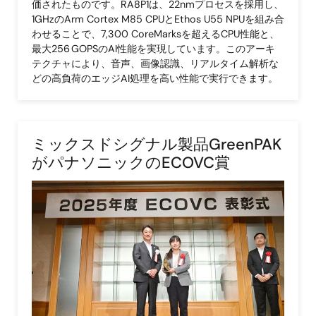
価されたものです。RA8P1は、22nmプロセスを採用し、
1GHzのArm Cortex M85 CPUとEthos U55 NPUを組み合
わせることで、7,300 CoreMarksを超えるCPU性能と、
最大256 GOPSのAI性能を実現しています。このアーキ
テクチャにより、音声、画像認識、リアルタイム解析な
どの高負荷のエッジAI処理を高い性能で実行できます。
ミックスドシグナル製品GreenPAK
がパナソニックのECOVC賞
画
像