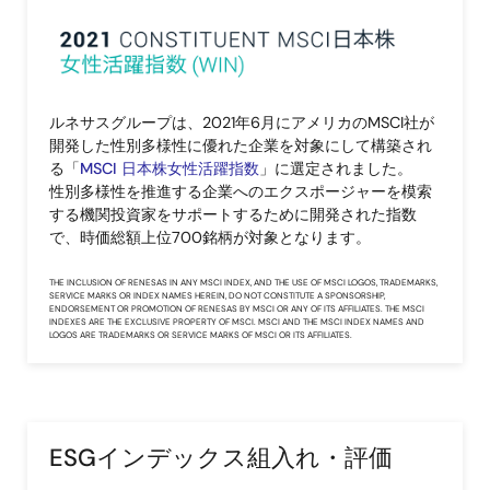
画
像
ルネサスグループは、2021年6月にアメリカのMSCI社が
開発した性別多様性に優れた企業を対象にして構築され
る「
MSCI 日本株女性活躍指数
」に選定されました。
性別多様性を推進する企業へのエクスポージャーを模索
する機関投資家をサポートするために開発された指数
で、時価総額上位700銘柄が対象となります。
THE INCLUSION OF RENESAS IN ANY MSCI INDEX, AND THE USE OF MSCI LOGOS, TRADEMARKS,
SERVICE MARKS OR INDEX NAMES HEREIN, DO NOT CONSTITUTE A SPONSORSHIP,
ENDORSEMENT OR PROMOTION OF RENESAS BY MSCI OR ANY OF ITS AFFILIATES. THE MSCI
INDEXES ARE THE EXCLUSIVE PROPERTY OF MSCI. MSCI AND THE MSCI INDEX NAMES AND
LOGOS ARE TRADEMARKS OR SERVICE MARKS OF MSCI OR ITS AFFILIATES.
ESGインデックス組入れ・評価