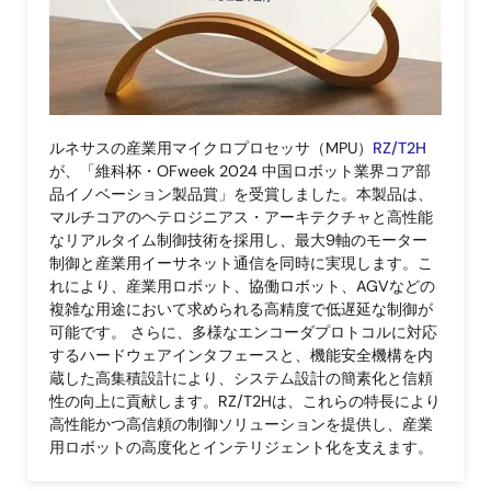
ルネサスの産業用マイクロプロセッサ（MPU）
RZ/T2H
が、「維科杯・OFweek 2024 中国ロボット業界コア部
品イノベーション製品賞」を受賞しました。本製品は、
マルチコアのヘテロジニアス・アーキテクチャと高性能
なリアルタイム制御技術を採用し、最大9軸のモーター
制御と産業用イーサネット通信を同時に実現します。こ
れにより、産業用ロボット、協働ロボット、AGVなどの
複雑な用途において求められる高精度で低遅延な制御が
可能です。 さらに、多様なエンコーダプロトコルに対応
するハードウェアインタフェースと、機能安全機構を内
蔵した高集積設計により、システム設計の簡素化と信頼
性の向上に貢献します。RZ/T2Hは、これらの特長により
高性能かつ高信頼の制御ソリューションを提供し、産業
用ロボットの高度化とインテリジェント化を支えます。