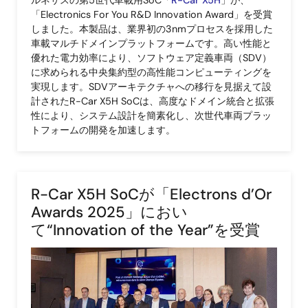
ルネサスの第5世代車載用SoC「
R-Car X5H
」が、
「Electronics For You R&D Innovation Award」を受賞
しました。本製品は、業界初の3nmプロセスを採用した
車載マルチドメインプラットフォームです。高い性能と
優れた電力効率により、ソフトウェア定義車両（SDV）
に求められる中央集約型の高性能コンピューティングを
実現します。SDVアーキテクチャへの移行を見据えて設
計されたR-Car X5H SoCは、高度なドメイン統合と拡張
性により、システム設計を簡素化し、次世代車両プラッ
トフォームの開発を加速します。
R-Car X5H SoCが「Electrons d’Or
Awards 2025」におい
て“Innovation of the Year”を受賞
画
像