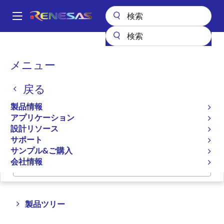
メ
イ
A
ン
Main
コ
全製品リスト
メモリ&ロジック
SRAM
同期バースト
navigation
ン
パ
メニュー
同期バーストSRAM
テ
ン
ン
戻る
ツ
く
プロダクトセレクタ
に
ず
製品情報
移
アプリケーション
クロスリファレンス
動
設計リソース
サポート
サンプル&ご購入
会社情報
ページセクションへ移動：
Close
Open
製品ツリー
product
product