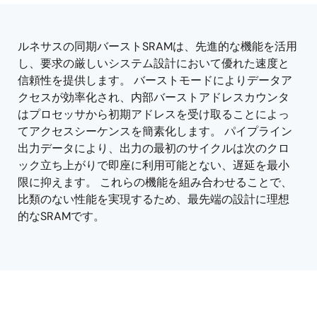
tree
tree
menu
menu
ルネサスの同期バーストSRAMは、先進的な機能を活用
し、要求の厳しいシステム設計において優れた速度と
信頼性を提供します。 バーストモードによりデータア
クセスが効率化され、内部バーストアドレスカウンタ
はプロセッサから初期アドレスを受け取ることによっ
てアクセスシーケンスを簡素化します。 パイプライン
出力データにより、出力の最初のサイクルは次のクロ
ック立ち上がりで即座に利用可能とない、遅延を最小
限に抑えます。 これらの機能を組み合わせることで、
比類のない性能を実現するため、最先端の設計に理想
的なSRAMです。