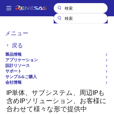
メ
イ
A
ン
Main
コ
全製品リスト
ASIC & IP
IP製品
navigation
ン
パ
メニュー
IP製品 （IPライセンス）
テ
ン
ン
戻る
ツ
く
に
ず
製品情報
ページセクションへ移動：
移
アプリケーション
動
設計リソース
サポート
サンプル&ご購入
Close
Open
製品ツリー
会社情報
product
product
tree
tree
IP単体、サブシステム、周辺IPも
menu
menu
含めIPソリューション、お客様に
合わせて様々な形で提供中