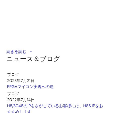
ご使用のマイコン製品のソフトウェアを、IPを使用して
続きを読む
ニュース＆ブログ
再利用したい、というご要望を多く頂いています。本
動画では、H8/300,H8/300H,H8Sシリーズ対応FPGA実
装リファレンスデザインについて、紹介していきま
ブログ
す。第1章では、 IPを用いて再現したマイコン機能の
2023年7月21日
FPGA実装を紹介します。
FPGAマイコン実現への途
ブログ
2022年7月14日
H8/3048のIPをさがしているお客様には、H8S IPをお
すすめします