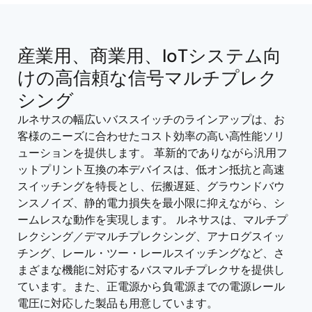
tree
tree
menu
menu
産業用、商業用、IoTシステム向
けの高信頼な信号マルチプレク
シング
ルネサスの幅広いバススイッチのラインアップは、お
客様のニーズに合わせたコスト効率の高い高性能ソリ
ューションを提供します。 革新的でありながら汎用フ
ットプリント互換の本デバイスは、低オン抵抗と高速
スイッチングを特長とし、伝搬遅延、グラウンドバウ
ンスノイズ、静的電力損失を最小限に抑えながら、シ
ームレスな動作を実現します。 ルネサスは、マルチプ
レクシング／デマルチプレクシング、アナログスイッ
チング、レール・ツー・レールスイッチングなど、さ
まざまな機能に対応するバスマルチプレクサを提供し
ています。また、正電源から負電源までの電源レール
電圧に対応した製品も用意しています。