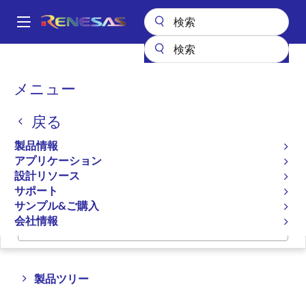
メ
イ
A
ン
Main
コ
全製品リスト
スイッチ＆マルチプレクサ
バスマルチプレクサ
navigation
ン
パ
メニュー
バスマルチプレクサ
テ
ン
ン
戻る
ツ
く
プロダクトセレクタ
に
ず
製品情報
移
アプリケーション
クロスリファレンス
動
設計リソース
サポート
サンプル&ご購入
会社情報
ページセクションへ移動：
Close
Open
製品ツリー
product
product