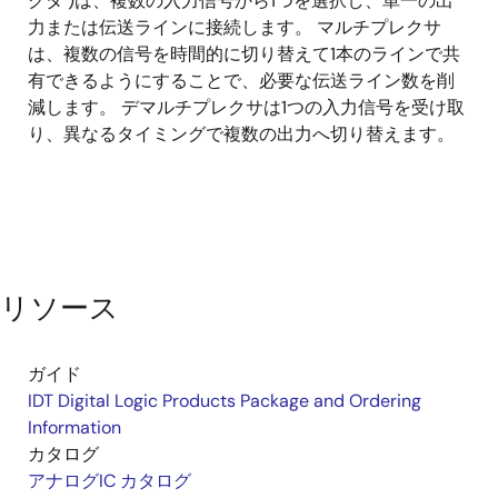
クタ )は、複数の入力信号から1つを選択し、単一の出
チ
力または伝送ラインに接続します。 マルチプレクサ
プ
は、複数の信号を時間的に切り替えて1本のラインで共
レ
有できるようにすることで、必要な伝送ライン数を削
ク
減します。 デマルチプレクサは1つの入力信号を受け取
サ
り、異なるタイミングで複数の出力へ切り替えます。
／
デ
マ
ル
チ
プ
リソース
レ
ク
ガイド
サ
IDT Digital Logic Products Package and Ordering
Information
カタログ
アナログIC カタログ