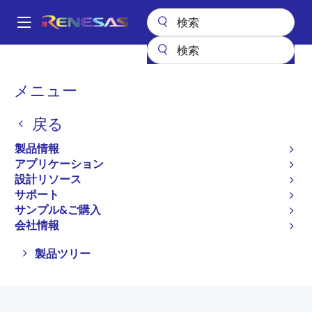
メ
イ
A
ン
Main
コ
全製品リスト
車載製品
車載パワーマネジメント
navigation
ン
パ
メニュー
車載パワーマネジメント
テ
ン
ン
戻る
ツ
く
プロダクトセレクタ
に
ず
製品情報
移
アプリケーション
動
設計リソース
サポート
ページセクションへ移動：
サンプル&ご購入
会社情報
Close
Open
製品ツリー
product
product
tree
tree
menu
menu