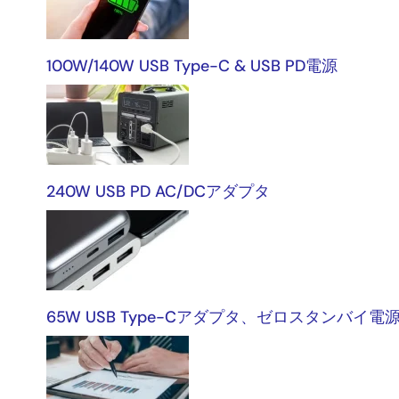
プ
リ
100W/140W USB Type-C & USB PD電源
ケ
ー
シ
ョ
ン
240W USB PD AC/DCアダプタ
65W USB Type-Cアダプタ、ゼロスタンバ