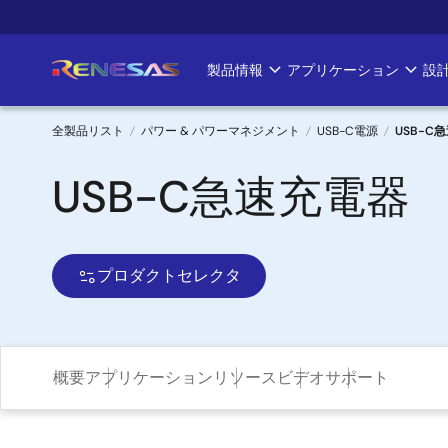
メ
イ
ン
製品情報
アプリケーション
設
Main
コ
ン
navigation
テ
全製品リスト
パワー & パワーマネジメント
USB-C電源
USB-C
ン
パ
USB-C急速充電器
ツ
に
ン
移
く
動
プロダクトセレクタ
ず
概要
アプリケーション
リソース
ビデオ
サポート