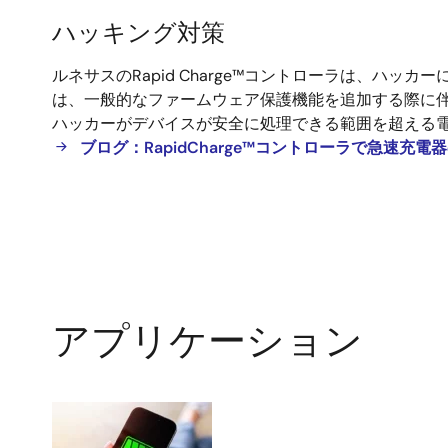
ハッキング対策
ハ
ルネサスのRapid Charge™コントローラは、
ッ
は、一般的なファームウェア保護機能を追加する際に伴う
キ
ハッカーがデバイスが安全に処理できる範囲を超える
ン
ブログ：RapidCharge™コントローラで急速充
グ
対
策
アプリケーション
ア