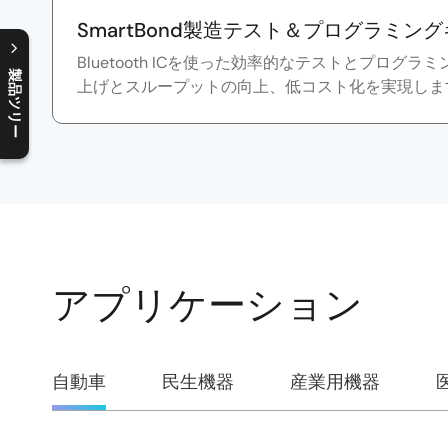
SmartBond製造テスト＆プログラミン
Bluetooth ICを使った効率的なテストとプログ
製品ツリー
上げとスループットの向上、低コスト化を実現しま
C
l
o
s
e
p
r
o
d
u
c
t
t
r
e
e
m
e
n
O
p
e
n
p
r
o
d
u
c
t
t
r
e
e
m
e
n
アプリケーション
自動車
民生機器
産業用機器