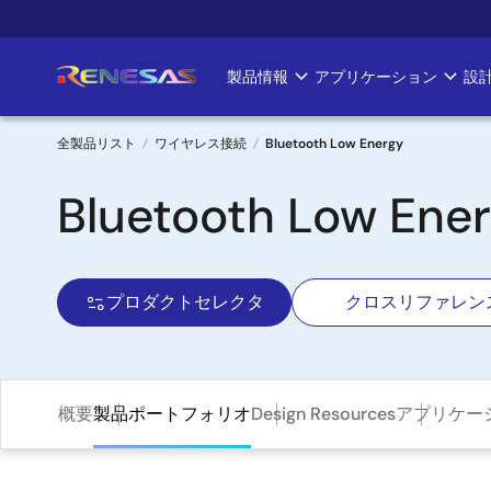
メ
イ
ン
製品情報
アプリケーション
設
Main
コ
ン
navigation
テ
全製品リスト
ワイヤレス接続
Bluetooth Low Energy
ン
パ
Bluetooth Low Ene
ツ
に
ン
移
く
動
プロダクトセレクタ
クロスリファレン
ず
概要
製品ポートフォリオ
Design Resources
アプリケー