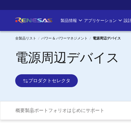
メ
イ
ン
製品情報
アプリケーション
設
Main
コ
ン
navigation
テ
全製品リスト
パワー & パワーマネジメント
電源周辺デバイス
ン
パ
電源周辺デバイス
ツ
に
ン
移
く
動
プロダクトセレクタ
ず
概要
製品ポートフォリオ
はじめに
サポート