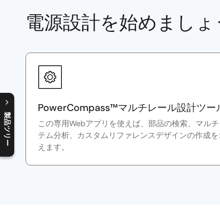
電源設計を始めましょ
PowerCompass™マルチレール設計ツー
製品ツリー
この専用Webアプリを使えば、部品の検索、マル
C
l
o
s
e
p
r
o
d
u
c
t
t
r
e
e
m
e
n
O
p
e
n
p
r
o
d
u
c
t
t
r
e
e
m
e
n
テム分析、カスタムリファレンスデザインの作成を
えます。