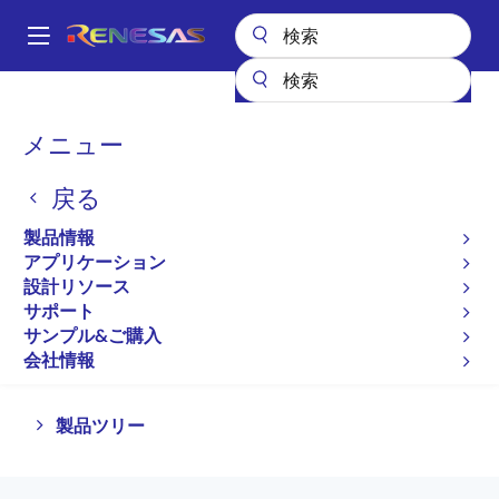
メ
イ
A
ン
Main
コ
全製品リスト
パワー & パワーマネジメント
FETドライバ
navigation
ン
フルブリッジFETドライバ
パ
メニュー
テ
ン
フルブリッジFETドライバ
ン
戻る
ツ
く
に
ず
製品情報
プロダクトセレクタ
移
アプリケーション
動
設計リソース
サポート
サンプル&ご購入
ページセクションへ移動：
会社情報
Close
Open
製品ツリー
product
product
tree
tree