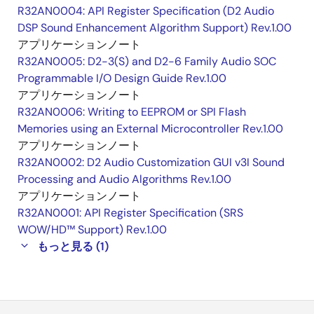
R32AN0004: API Register Specification (D2 Audio
DSP Sound Enhancement Algorithm Support) Rev.1.00
アプリケーションノート
R32AN0005: D2-3(S) and D2-6 Family Audio SOC
Programmable I/O Design Guide Rev.1.00
アプリケーションノート
R32AN0006: Writing to EEPROM or SPI Flash
Memories using an External Microcontroller Rev.1.00
アプリケーションノート
R32AN0002: D2 Audio Customization GUI v3I Sound
Processing and Audio Algorithms Rev.1.00
アプリケーションノート
R32AN0001: API Register Specification (SRS
WOW/HD™ Support) Rev.1.00
もっと見る (1)