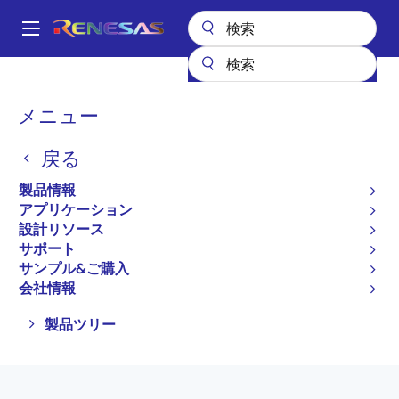
メ
イ
A
ン
Main
コ
全製品リスト
アンプ
専用アンプ
パワーFET/CCDドライバ
navigation
ン
パ
メニュー
パワーFET/CCDドライバ
テ
ン
ン
戻る
ツ
く
プロダクトセレクタ
に
ず
製品情報
移
アプリケーション
動
設計リソース
サポート
ページセクションへ移動：
サンプル&ご購入
会社情報
Close
Open
製品ツリー
product
product
tree
tree
menu
menu