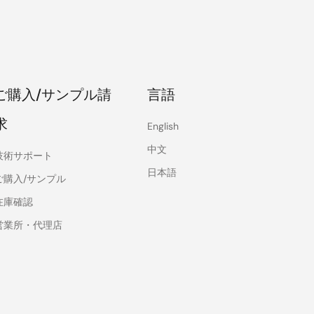
ご購入/サンプル請
言語
求
English
中文
技術サポート
日本語
ご購入/サンプル
在庫確認
営業所・代理店