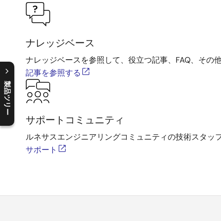
ナレッジベース
ナレッジベースを参照して、役立つ記事、FAQ、その
記事を参照する
製品ツリー
C
l
o
s
e
p
r
o
d
u
c
t
t
r
e
e
m
e
n
O
p
e
n
p
r
o
d
u
c
t
t
r
e
e
m
e
n
サポートコミュニティ
ルネサスエンジニアリングコミュニティの技術スタッ
サポート