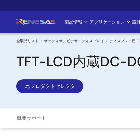
メ
イ
ン
製品情報
アプリケーション
設
Main
コ
ン
navigation
テ
全製品リスト
オーディオ、ビデオ・ディスプレイ
ディスプレイ用IC
ン
パ
TFT-LCD内蔵DC
ツ
に
ン
移
く
動
プロダクトセレクタ
ず
概要
サポート