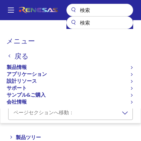
メ
イ
A
ン
Main
コ
全製品リスト
航空宇宙および苛酷環境用IC
navigation
ン
高信頼性パワーマネージメント
パ
メニュー
高信頼性スイッチングコントローラ（外部FET）
テ
ン
ン
高信頼性スイッチングコン
戻る
ツ
く
トローラ（外部FET）
に
ず
製品情報
移
アプリケーション
動
設計リソース
プロダクトセレクタ
サポート
サンプル&ご購入
会社情報
ページセクションへ移動：
Close
Open
製品ツリー