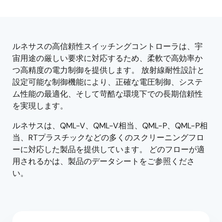
product
product
tree
tree
menu
menu
ルネサスの高信頼性スイッチングコントローラは、宇
宙用途の厳しい要求に対応するため、柔軟で高効率か
つ高精度の電力制御を提供します。 放射線耐性設計と
設定可能な制御機能により、正確な電圧制御、システ
ム性能の最適化、そして苛酷な環境下での長期信頼性
を実現します。
ルネサスは、QML-V、QML-V相当、QML-P、QML-P相
当、RTプラスチックなどの多くのスクリーニングフロ
ーに対応した製品を提供しています。 どのフローが適
用されるかは、製品のデータシートをご参照くださ
い。