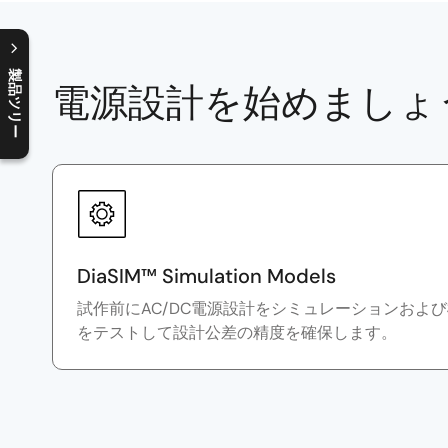
製品ツリー
電源設計を始めましょ
C
l
o
s
e
p
r
o
d
u
c
t
t
r
e
e
m
e
n
O
p
e
n
p
r
o
d
u
c
t
t
r
e
e
m
e
n
DiaSIM™ Simulation Models
試作前にAC/DC電源設計をシミュレーションおよ
をテストして設計公差の精度を確保します。