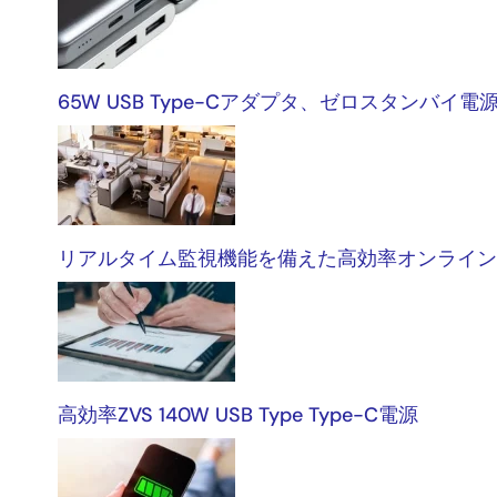
電
源
ア
65W USB Type-Cアダプタ、ゼロスタンバ
ダ
プ
タ
&amp;
チ
リアルタイム監視機能を備えた高効率オンライン無
ャ
ー
ジ
ャ
高効率ZVS 140W USB Type Type-C電源