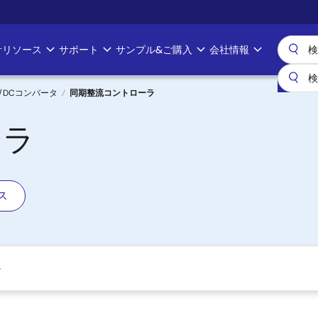
計リソース
サポート
サンプル&ご購入
会社情報
C/DCコンバータ
同期整流コントローラ
ーラ
ス
ト