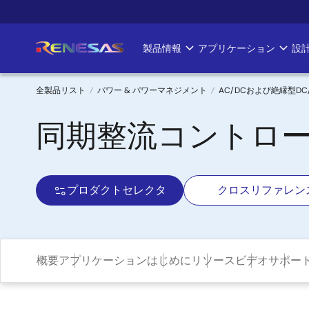
メ
イ
ン
製品情報
アプリケーション
設
Main
コ
ン
navigation
テ
全製品リスト
パワー & パワーマネジメント
AC/DCおよび絶縁型D
ン
パ
同期整流コントロ
ツ
に
ン
移
く
動
プロダクトセレクタ
クロスリファレン
ず
概要
アプリケーション
はじめに
リソース
ビデオ
サポー