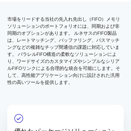
tree
tree
menu
menu
市場をリードする当社の先入れ先出し（FIFO）メモリ
ソリューションのポートフォリオには、同期および非
同期のオプションがあります。 ルネサスのFIFO製品
は、レートマッチング、バッファリング、バスマッチ
ングなどの複雑なチップ間通信の課題に対応していま
す。 パラレルFIFO構造の柔軟なソリューションによ
り、ワードサイズのカスタマイズやシンプルなシリア
ルFIFOリンクによる合理的な統合を可能にします。そ
して、高性能アプリケーション向けに設計された汎用
性の高いツールを提供します。