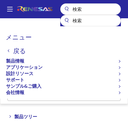
メ
イ
A
ン
Main
コ
全製品リスト
メモリ&ロジック
FIFO製品
navigation
ン
パ
メニュー
FIFOロジック製品
テ
ン
ン
戻る
ツ
く
プロダクトセレクタ
に
ず
製品情報
移
アプリケーション
クロスリファレンス
動
設計リソース
サポート
サンプル&ご購入
会社情報
ページセクションへ移動：
Close
Open
製品ツリー
product
product