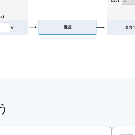
出力
x)
電源
出力 1
V
う