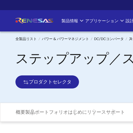
メ
イ
ン
製品情報
アプリケーション
設
Main
コ
ン
navigation
テ
全製品リスト
パワー & パワーマネジメント
DC/DCコンバータ
ス
ン
パ
ステップアップ／
ツ
に
ン
移
く
動
プロダクトセレクタ
ず
概要
製品ポートフォリオ
はじめに
リソース
サポート