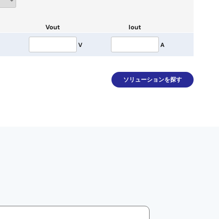
Vout
Iout
V
A
ソリューションを探す