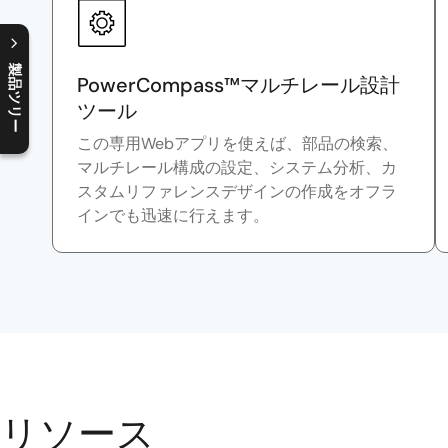
製品ツリー
PowerCompass™マルチレール設計
C
l
o
s
e
p
r
o
d
u
c
t
t
r
e
e
m
e
n
O
p
e
n
p
r
o
d
u
c
t
t
r
e
e
m
e
n
ツール
この専用Webアプリを使えば、部品の検索、
マルチレール構成の設定、システム分析、カ
スタムリファレンスデザインの作成をオフラ
インでも迅速に行えます。
リソース