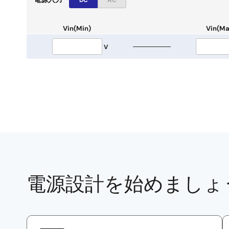
DC
AC
Vin(Min)
Vin(Ma
V
電源設計を始めましょ