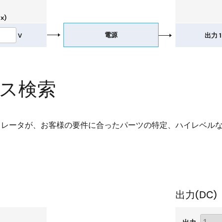
x)
電源
出力 1
V
バイス検索
ュレータが、お客様の要件に合ったパーツの特定、ハイレベル
出力(
DC
)