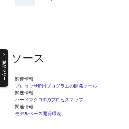
リソース
製品ツリー
C
l
o
s
e
p
r
o
d
u
c
t
t
r
e
e
m
e
n
O
p
e
n
p
r
o
d
u
c
t
t
r
e
e
m
e
n
関連情報
プロセッサIP用プログラムの開発ツール
関連情報
ハードマクロIPのプロセスマップ
関連情報
モデルベース開発環境