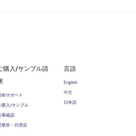
ご購入/サンプル請
言語
求
English
中文
技術サポート
日本語
ご購入/サンプル
在庫確認
営業所・代理店