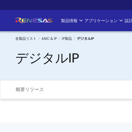
メ
イ
ン
製品情報
アプリケーション
設
Main
コ
ン
navigation
テ
全製品リスト
ASIC & IP
IP製品
デジタルIP
ン
パ
デジタルIP
ツ
に
ン
移
く
動
ず
概要
リソース