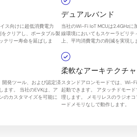
デュアルバンド
Tデバイス向けに超低消費電力
当社のWi-Fi IoT MCUは2.4
規制をクリアし、ポータブル製
線環境においてもスケーラビリテ
ッテリー寿命を延ばしま
上、平均消費電力の削減を実現し
柔軟なアーキテクチャ
kage）、開発ツール、および認定済
スタンドアロンモードでは、Wi-F
ます。 当社のEVKは、ア
起動できます。 アタッチドモードでは
ンのカスタマイズを可能に
理します。 メモリレスのラジオコ
ードメモリなしで動作します。