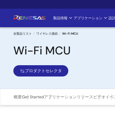
メ
イ
ン
製品情報
アプリケーション
設
Main
コ
ン
navigation
テ
全製品リスト
ワイヤレス接続
Wi-Fi MCU
ン
パ
Wi-Fi MCU
ツ
に
ン
移
く
動
プロダクトセレクタ
ず
概要
Get Started
アプリケーション
リソース
ビデオ
イベ