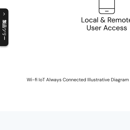
製品ツリー
C
l
o
s
e
p
r
o
d
u
c
t
t
r
e
e
m
e
n
O
p
e
n
p
r
o
d
u
c
t
t
r
e
e
m
e
n
Wi-fi IoT Always Connected Illustrative Diagram