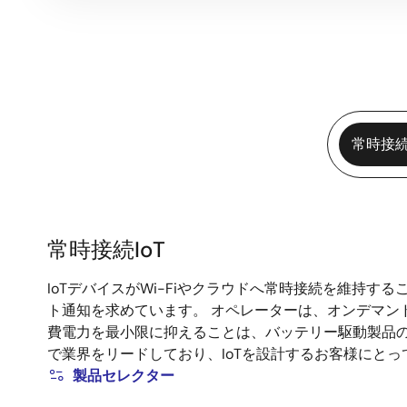
常時接続I
常時接続IoT
常
IoTデバイスがWi-Fiやクラウドへ常時接続を維持
時
ト通知を求めています。 オペレーターは、オンデマン
接
費電力を最小限に抑えることは、バッテリー駆動製品
続
で業界をリードしており、IoTを設計するお客様にと
IoT
製品セレクター