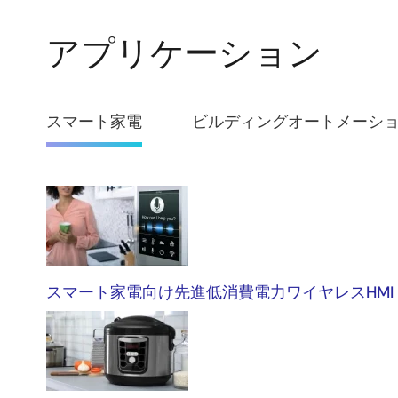
アプリケーション
スマート家電
ビルディングオートメーシ
ス
マ
ー
スマート家電向け先進低消費電力ワイヤレスHMI
ト
家
電