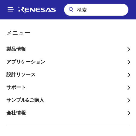
メ
イ
A
ン
Main
コ
設計リソース
設計・開発
Partner Program
navigation
メニュー
ン
パ
Renesas Partner Program
テ
ン
ン
製品情報
ツ
く
に
アプリケーション
ず
ページセクションへ移動：
移
設計リソース
動
サポート
サンプル&ご購入
Renesas Partner Programは、信頼性の高いパートナー
会社情報
概
企業を結集し、包括的なエンドツーエンドのシステム
ソリューションを提供する、グローバルに認知された
要
エコシステムを構築しています。 ルネサスの技術と、