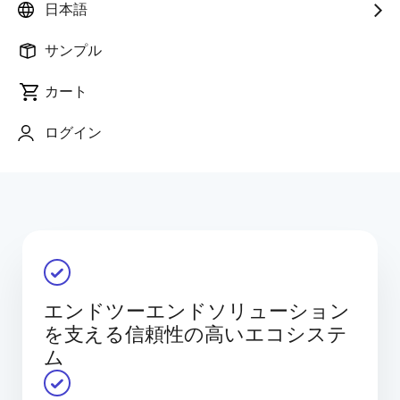
日本語
パートナー企業が提供するハードウェア、ソフトウェ
ア、ツール、サービスを組み合わせることで、お客様
サンプル
が統合ソリューションを安心して設計・構築・展開で
きるよう支援します。 また、信頼性が高く明確に定義
カート
されたパートナーフレームワークを通じて、統合負荷
の低減、リスク軽減、市場投入までの期間短縮に貢献
ログイン
する検証済みソリューションを容易に見つけることが
できます。
エンドツーエンドソリューション
を支える信頼性の高いエコシステ
ム