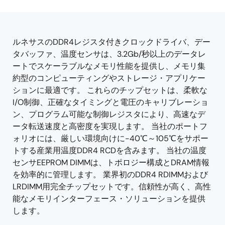
product
product
tree
tree
menu
menu
ルネサスのDDR4レジスタ付きクロックドライバ、デー
タバッファ、温度センサは、3.2Gb/秒以上のデータレ
ートでスケーラブルなメモリ性能を提供し、メモリ集
約型のコンピューティングやストレージ・アプリケー
ションに最適です。 これらのチップセットは、柔軟な
I/O制御、正確なタイミングと電圧のキャリブレーショ
ン、プログラム可能な制御レジスタにより、高速なデ
ータ転送速度と高密度を実現します。 当社のポートフ
ォリオには、厳しい環境向けに-40℃～105℃をサポー
トする産業用温度DDR4 RCDを含みます。 当社の温度
センサEEPROM DIMMは、トポロジー構成とDRAM情報
を効率的に管理します。 業界初のDDR4 RDIMMおよび
LRDIMM用完全チップセットです。信頼性が高く、高性
能なメモリインターフェース・ソリューションを提供
します。