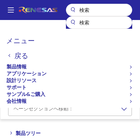
メ
イ
A
ン
Main
コ
全製品リスト
メモリ&ロジック
メモリインタフェース製品
navigation
ン
DDR4ソリューション
パ
メニュー
テ
ン
DDR4ソリューション
ン
戻る
ツ
く
に
ず
製品情報
プロダクトセレクタ
移
アプリケーション
動
設計リソース
クロスリファレンス
サポート
サンプル&ご購入
会社情報
ページセクションへ移動：
Close
Open
製品ツリー