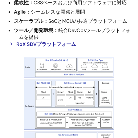
ア
柔軟性：
OSSベースおよび商用ソフトウェアに対応
定
Agile：
シームレスな開発と展開
義
スケーラブル：
SoCとMCUの共通プラットフォーム
型
ツール／開発環境：
統合DevOpsツールプラットフォ
車
ームを提供
両
RoX SDVプラットフォーム
（SDV）
プ
ラ
ッ
ト
フ
ォ
ー
ム