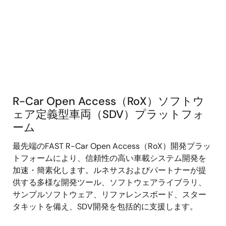
R-Car Open Access（RoX）ソフトウ
R-
ェア定義型車両（SDV）プラットフォ
Car
ーム
Open
最先端のFAST R-Car Open Access（RoX）開発プラッ
Access（RoX）
トフォームにより、信頼性の高い車載システム開発を
ソ
加速・簡素化します。ルネサスおよびパートナーが提
フ
供する多様な開発ツール、ソフトウェアライブラリ、
ト
サンプルソフトウェア、リファレンスボード、スター
ウ
タキットを備え、SDV開発を包括的に支援します。
ェ