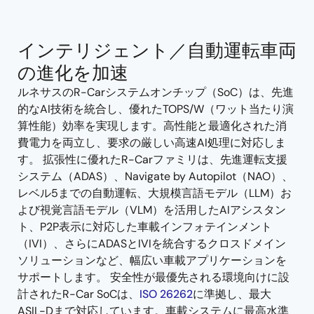
tree
tree
menu
menu
インテリジェント／自動運転車両
の進化を加速
ルネサスのR-Carシステムオンチップ（SoC）は、先進
的なAI技術を統合し、優れたTOPS/W（ワット当たり演
算性能）効率を実現します。高性能と最適化された消
費電力を両立し、要求の厳しい高速AI処理に対応しま
す。 拡張性に優れたR-Carファミリは、先進運転支援
システム（ADAS）、Navigate by Autopilot（NAO）、
レベル5までの自動運転、大規模言語モデル（LLM）お
よび視覚言語モデル（VLM）を活用したAIアシスタン
ト、P2P表示に対応した車載インフォテインメント
（IVI）、さらにADASとIVIを統合するクロスドメイン
ソリューションなど、幅広い車載アプリケーションを
サポートします。 安全性が最優先される環境向けに設
計されたR-Car SoCは、
ISO 26262
に準拠し、最大
ASIL-Dまで対応しています。車載システムに最高水準