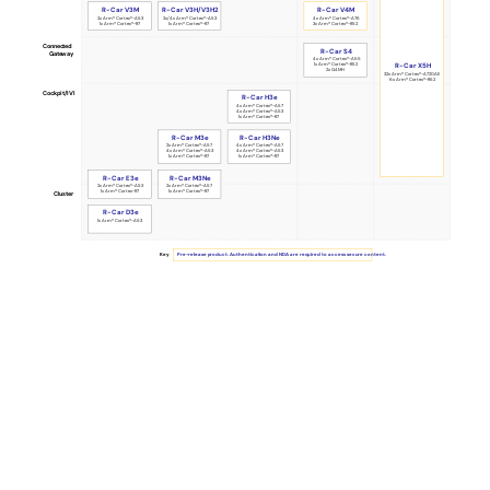
Car
R-Car V4M
R-Car V3M
R-Car V3H/V3H2
for
2x Arm® Cortex®-A53
2x/4x Arm® Cortex®-A53
4x Arm® Cortex®-A76
1x Arm® Cortex®-R7
1x Arm® Cortex®-R7
3x Arm® Cortex®-R52
Every
Connected
R-Car S4
Gateway
4x Arm® Cortex®-A55
R-Car X5H
1x Arm® Cortex®-R52
2x G4MH
32x Arm® Cortex®-A720AE
Segment
6x Arm® Cortex®-R52
Cockpit/IVI
R-Car H3e
4x Arm® Cortex®-A57
4x Arm® Cortex®-A53
1x Arm® Cortex®-R7
R-Car H3Ne
R-Car M3e
2x Arm® Cortex®-A57
4x Arm® Cortex®-A57
4x Arm® Cortex®-A53
4x Arm® Cortex®-A53
1x Arm® Cortex®-R7
1x Arm® Cortex®-R7
R-Car E3e
R-Car M3Ne
2x Arm® Cortex®-A53
2x Arm® Cortex®-A57
1x Arm® Cortex-R7
1x Arm® Cortex®-R7
Cluster
R-Car D3e
1x Arm® Cortex®-A53
Pre-release product. Authentication and NDA are required to access secure content.
Key