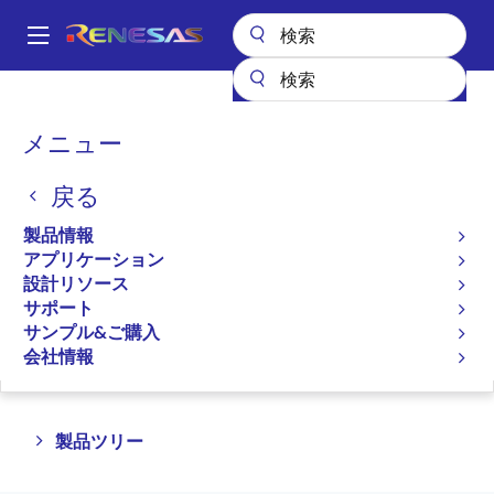
メ
イ
A
ン
Main
コ
全製品リスト
車載製品
R-Car 車載向けシステムオンチップ（SoC）
navigation
ン
パ
メニュー
R-Car 車載向けシステムオ
テ
ン
ン
ンチップ（SoC）
戻る
ツ
く
に
ず
製品情報
移
プロダクトセレクタ
アプリケーション
動
設計リソース
サポート
サンプル&ご購入
ページセクションへ移動：
会社情報
Close
Open
製品ツリー
product
product