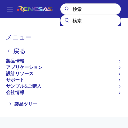
メ
イ
A
ン
Main
コ
全製品リスト
インタフェース
USB製品
navigation
ン
パ
メニュー
USB製品
テ
ン
ン
戻る
ツ
く
プロダクトセレクタ
に
ず
製品情報
移
アプリケーション
動
設計リソース
サポート
ページセクションへ移動：
サンプル&ご購入
会社情報
Close
Open
製品ツリー
product
product
tree
tree
menu
menu