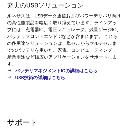
充実のUSBソリューション
充
ルネサスは、USBデータ通信およびパワーデリバリ向け
実
の高性能製品を幅広く取り揃えています。ラインアッ
の
プには、充電器IC、電圧レギュレータ、残量ゲージIC、
USB
バッテリフロントエンドICなどが含まれます。 これら
ソ
の多用途ソリューションは、単セルからマルチセルま
リ
でのバッテリを用いた、家電、コンピューティング、
ュ
産業用途など幅広いアプリケーションをサポートしま
ー
す。
シ
バッテリマネジメントICの詳細はこちら
ョ
USB技術の詳細はこちら
ン
サポート