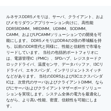
product
product
tree
tree
menu
menu
ルネサスDDR5メモリは、サーバ、クライアント、およ
びメモリダウンアプリケーション向けに、高性能
DDR5RDIMM、MRDIMM、UDIMM、SODIMM、
CAMM、およびLPCAMMソリューションでの開発を可
能にします。 DDR5メモリはDDR4の2倍の帯域幅を持
ち、以前のDDR世代と同様に、性能と信頼性で市場を
リードしています。 当社の包括的ポートフォリオに
は、電源管理IC（PMIC）、SPDハブ、レジスタードク
ロックドライバ、温度センサ、データバッファ、I3Cリ
ドライバ、エキスパンダ、インテリジェントスイッチ
などがあります。 当社のDDR5およびI3Cエクスパンダ
ICは、次世代のサーバおよびクライアントDIMM、なら
びにサーバおよびクライアントマザーボードソリュー
ションを実現します。システム全体の電力を最適化し
ながら、より高い性能、密度、信頼性を可能にしま
す。