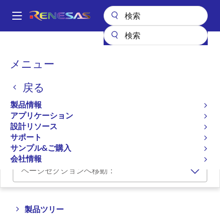
メ
イ
A
ン
Main
コ
全製品リスト
メモリ&ロジック
メモリインタフェース製品
navigation
ン
DDR5ソリューション
パ
メニュー
テ
ン
DDR5ソリューション
ン
戻る
ツ
く
に
ず
製品情報
プロダクトセレクタ
移
アプリケーション
動
設計リソース
クロスリファレンス
サポート
サンプル&ご購入
会社情報
ページセクションへ移動：
Close
Open
製品ツリー