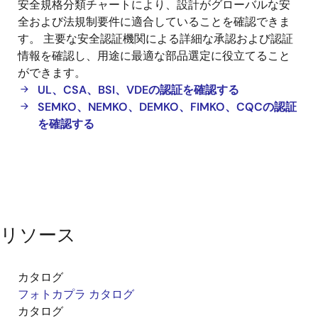
安全規格分類チャートにより、設計がグローバルな安
ト
全および法規制要件に適合していることを確認できま
カ
す。 主要な安全認証機関による詳細な承認および認証
プ
情報を確認し、用途に最適な部品選定に役立てること
ラ
ができます。
安
UL、CSA、BSI、VDEの認証を確認する
全
SEMKO、NEMKO、DEMKO、FIMKO、CQCの認証
基
を確認する
準
リソース
カタログ
フォトカプラ カタログ
カタログ