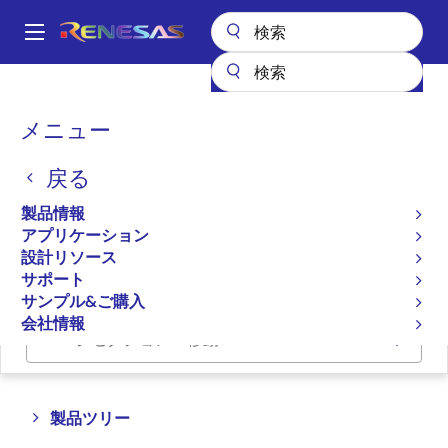
メ
イ
A
ン
Main
コ
全製品リスト
インタフェース
フォトカプラ（オプトカプラ）
navigation
ン
IC の出力フォトカプラ／オプトカプラ
パ
メニュー
テ
ン
IC 出力のフォトカプラ／
ン
戻る
ツ
く
オプトカプラ
に
ず
製品情報
移
アプリケーション
動
プロダクトセレクタ
設計リソース
サポート
サンプル&ご購入
会社情報
ページセクションへ移動：
Close
Open
製品ツリー
product
product