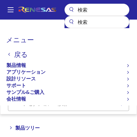
メ
イ
A
ン
Main
コ
全製品リスト
パワー & パワーマネジメント
DC/DCコンバータ
navigation
ン
ステップダウン（降圧）
降圧レギュレータ（FET内蔵）
パ
メニュー
テ
ン
降圧レギュレータ（FET内
ン
戻る
ツ
く
蔵）
に
ず
製品情報
移
アプリケーション
動
プロダクトセレクタ
設計リソース
サポート
サンプル&ご購入
会社情報
ページセクションへ移動：
Close
Open
製品ツリー
product
product