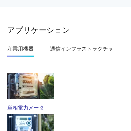
アプリケーション
産業用機器
通信インフラストラクチャ
産
業
用
機
単相電力メータ
器