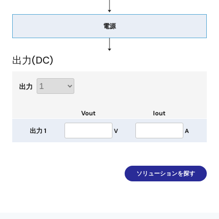
電源
出力(
DC
)
出力
Vout
Iout
出力 1
V
A
ソリューションを探す