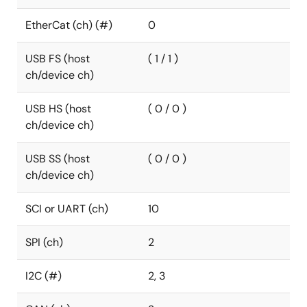
EtherCat (ch) (#)
0
USB FS (host
( 1 / 1 )
ch/device ch)
USB HS (host
( 0 / 0 )
ch/device ch)
USB SS (host
( 0 / 0 )
ch/device ch)
SCI or UART (ch)
10
SPI (ch)
2
I2C (#)
2, 3