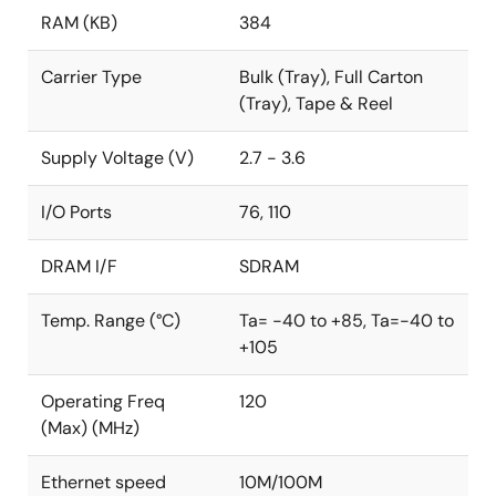
RAM (KB)
384
Carrier Type
Bulk (Tray), Full Carton
(Tray), Tape & Reel
Supply Voltage (V)
2.7 - 3.6
I/O Ports
76, 110
DRAM I/F
SDRAM
Temp. Range (°C)
Ta= -40 to +85, Ta=-40 to
+105
Operating Freq
120
(Max) (MHz)
Ethernet speed
10M/100M