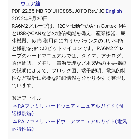
ウェア編
PDF
22.55 MB
R01UH0885JJ0110 Rev.1.10
English
2022年9月30日
RA6M2グループは、120MHz動作のArm Cortex-M4
とUSBやCANなどの通信機能を備え、産業機器、民
生機器、IoT制御用途に向けたバランスの良い性能
と機能を持つ32ビットマイコンです。RA6M2グル
ープのハードマニュアルでは、タイマ、アナログ、
通信周辺、メモリ、電源管理など本製品の主要機能
の説明に加えて、ブロック図、端子説明、電気的特
性など設計に必要な詳細情報を分かりやすく整理し
ています。
関連ファイル：
RAファミリ ハードウェアマニュアルガイド (周
辺機能編)
RAファミリ ハードウェアマニュアルガイド(電気
的特性編)