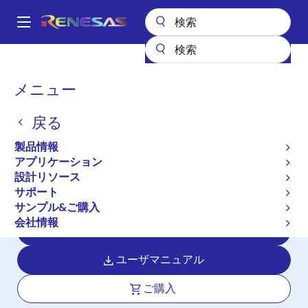
メ
イ
A
ン
Main
コ
全製品リスト
マイクロコントローラとマイクロプロセッサ
navigation
ン
RA Arm Cortex-M MCU
RA6M2
パ
メニュー
テ
ン
RA6M2
ン
戻る
ツ
く
アクティブ
長期製品供給対象
に
ず
製品情報
120MHz動作、中容量メモリ、Ethernet
移
アプリケーション
動
内蔵の 32 ビットマイクロコントロー
設計リソース
ラ
サポート
サンプル&ご購入
会社情報
データシート
ユーザマニュアル
ご購入