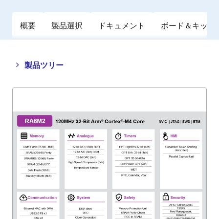
概要
製品選択
ドキュメント
ボード＆キット
Close
Open
製品ツリー
product
product
tree
tree
menu
menu