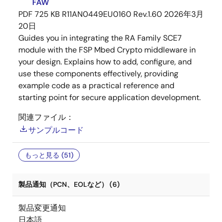
FAW
PDF
725 KB
R11AN0449EU0160 Rev.1.60
2026年3月
20日
Guides you in integrating the RA Family SCE7
module with the FSP Mbed Crypto middleware in
your design. Explains how to add, configure, and
use these components effectively, providing
example code as a practical reference and
starting point for secure application development.
関連ファイル：
サンプルコード
もっと見る (51)
製品通知（PCN、EOLなど） (6)
製品変更通知
日本語