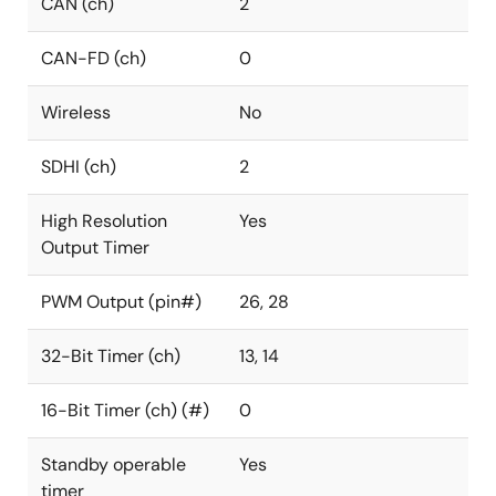
CAN (ch)
2
CAN-FD (ch)
0
Wireless
No
SDHI (ch)
2
High Resolution
Yes
Output Timer
PWM Output (pin#)
26, 28
32-Bit Timer (ch)
13, 14
16-Bit Timer (ch) (#)
0
Standby operable
Yes
timer