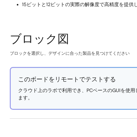
15ビットと12ビットの実際の解像度で高精度を提供
ブロック図
ブロックを選択し、デザインに合った製品を見つけてください
Skip
interactive
block
このボードをリモートでテストする
diagram
クラウド上のラボで利用でき、PCベースのGUIを使
ます。
https://labonthecloud.renesas.com/free-
Exiting
pass/absolute-
Interactive
inductive-
Block