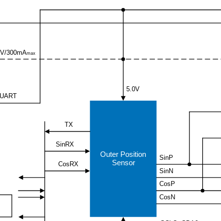
5V/300mA
max
5.0V
UART
TX
SinRX
Outer Position
SinP
Sensor
CosRX
SinN
CosP
CosN