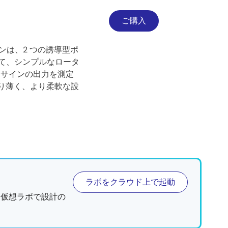
ご購入
インは、2 つの誘導型ポ
わせて、シンプルなロータ
とコサインの出力を測定
り薄く、より柔軟な設
ラボをクラウド上で起動
、仮想ラボで設計の