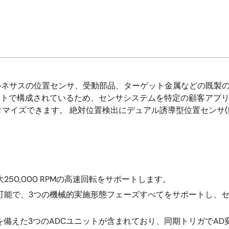
ルネサスの位置センサ、受動部品、ターゲット金属などの既製の
セットで構成されているため、センサシステムを特定の顧客アプ
イズできます。 絶対位置検出にデュアル誘導型位置センサ(I
50,000 RPMの高速回転をサポートします。
可能で、3つの機械的実施形態フェーズすべてをサポートし、
を備えた3つのADCユニットが含まれており、同期トリガでAD