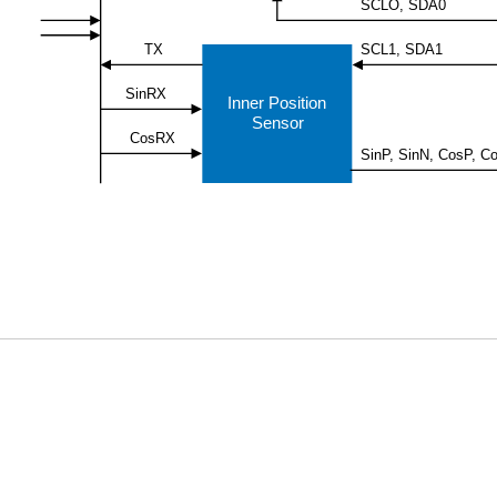
SCLO, SDA0
SCL1, SDA1
TX
SinRX
Inner Position
Sensor
CosRX
SinP, SinN, CosP, C