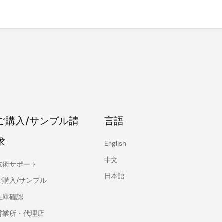
ご購入/サンプル請
言語
求
English
中文
技術サポート
日本語
ご購入/サンプル
在庫確認
営業所・代理店