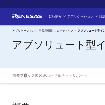
メ
イ
ン
製品情報
アプリケーション
設
Main
コ
ン
navigation
テ
アプリケーション
産業用機器
ロボティクス
アブソリュート型イ
ン
パ
アブソリュート型
ツ
に
ン
移
く
動
ず
概要
ブロック図
関連ボード＆キット
サポート