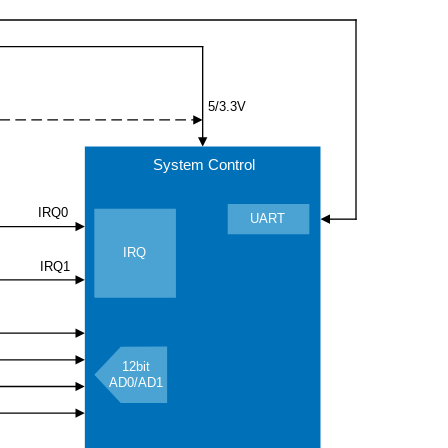
5/3.3V
System Control
IRQ0
UART
IRQ
IRQ1
12bit
AD0/AD1