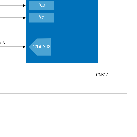
2
I
C0
2
I
C1
osN
12bit AD2
CN317