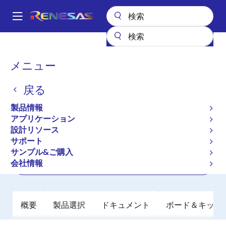
メ
イ
A
ン
Main
コ
全製品リスト
パワー & パワーマネジメント
FETドライバ
navigation
ン
3相MOSFETドライバ、3相FETドライバ
HIP4086
パ
メニュー
テ
ン
HIP4086
ン
戻る
ツ
く
アクティブ
に
ず
製品情報
80V, 500mA, 3相MOSFETドライバ
移
アプリケーション
動
設計リソース
サポート
データシート
サンプル&ご購入
会社情報
ご購入
概要
製品選択
ドキュメント
ボード＆キット