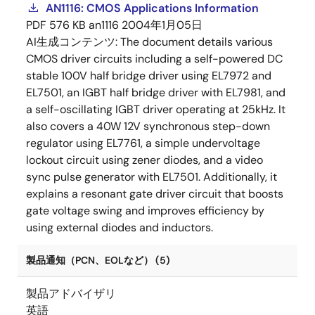
AN1116: CMOS Applications Information
PDF
576 KB
an1116
2004年1月05日
AI生成コンテンツ:
The document details various
CMOS driver circuits including a self-powered DC
stable 100V half bridge driver using EL7972 and
EL7501, an IGBT half bridge driver with EL7981, and
a self-oscillating IGBT driver operating at 25kHz. It
also covers a 40W 12V synchronous step-down
regulator using EL7761, a simple undervoltage
lockout circuit using zener diodes, and a video
sync pulse generator with EL7501. Additionally, it
explains a resonant gate driver circuit that boosts
gate voltage swing and improves efficiency by
using external diodes and inductors.
製品通知（PCN、EOLなど） (5)
製品アドバイザリ
英語