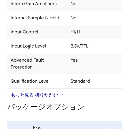
Intern Gain Amplifiers
No
Internal Sample & Hold
No
Input Control
HI/LI
Input Logic Level
3.3V/TTL
Advanced Fault
Yes
Protection
Qualification Level
Standard
もっと見る
折りたたむ
パッケージオプション
Pkg.