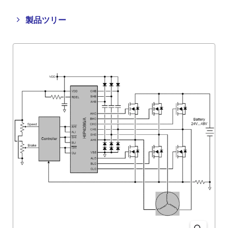
Close
Open
製品ツリー
product
product
tree
tree
menu
menu