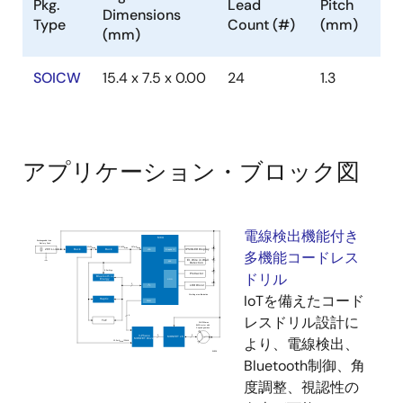
Pkg.
Lead
Pitch
Dimensions
Type
Count (#)
(mm)
(mm)
SOICW
15.4 x 7.5 x 0.00
24
1.3
アプリケーション・ブロック図
電線検出機能付き
多機能コードレス
ドリル
IoTを備えたコード
レスドリル設計に
より、電線検出、
Bluetooth制御、角
度調整、視認性の