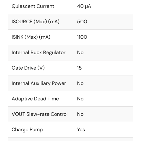
Quiescent Current
40 µA
ISOURCE (Max) (mA)
500
ISINK (Max) (mA)
1100
Internal Buck Regulator
No
Gate Drive (V)
15
Internal Auxiliary Power
No
Adaptive Dead Time
No
VOUT Slew-rate Control
No
Charge Pump
Yes