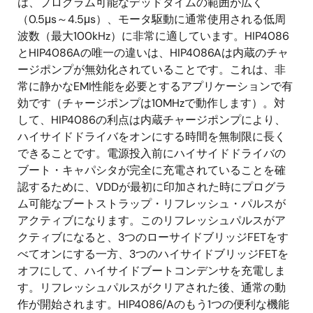
は、プログラム可能なデッドタイムの範囲が広く
（0.5μs～4.5μs）、モータ駆動に通常使用される低周
波数（最大100kHz）に非常に適しています。HIP4086
とHIP4086Aの唯一の違いは、HIP4086Aは内蔵のチャ
ージポンプが無効化されていることです。これは、非
常に静かなEMI性能を必要とするアプリケーションで有
効です（チャージポンプは10MHzで動作します）。対
して、HIP4086の利点は内蔵チャージポンプにより、
ハイサイドドライバをオンにする時間を無制限に長く
できることです。電源投入前にハイサイドドライバの
ブート・キャパシタが完全に充電されていることを確
認するために、VDDが最初に印加された時にプログラ
ム可能なブートストラップ・リフレッシュ・パルスが
アクティブになります。このリフレッシュパルスがア
クティブになると、3つのローサイドブリッジFETをす
べてオンにする一方、3つのハイサイドブリッジFETを
オフにして、ハイサイドブートコンデンサを充電しま
す。リフレッシュパルスがクリアされた後、通常の動
作が開始されます。HIP4086/Aのもう1つの便利な機能