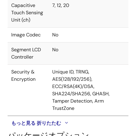
Capacitive
7, 12, 20
Touch Sensing
Unit (ch)
Image Codec
No
Segment LCD
No
Controller
Security &
Unique ID, TRNG,
Encryption
AES(128/192/256),
ECC/RSA(4K)/DSA,
SHA224/SHA256, GHASH,
Tamper Detection, Arm
TrustZone
もっと見る
折りたたむ
パッケージオプション