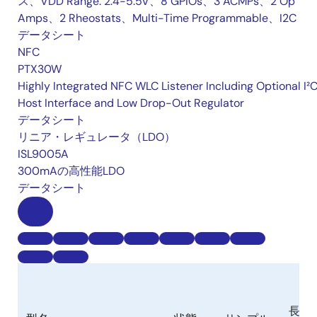
ス、VDD Range: 2.4-5.5V、8 GPIOs、3 ACMPs、2 Op
Amps、2 Rheostats、Multi-Time Programmable、I2C
データシート
NFC
PTX30W
Highly Integrated NFC WLC Listener Including Optional I²
Host Interface and Low Drop-Out Regulator
データシート
リニア・レギュレータ（LDO）
ISL9005A
300mAの高性能LDO
データシート
長期