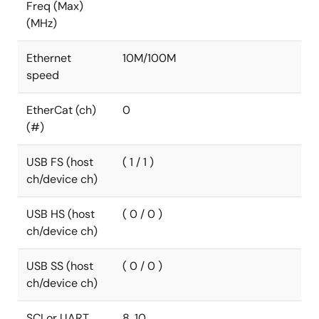
Freq (Max)
(MHz)
Ethernet
10M/100M
speed
EtherCat (ch)
0
(#)
USB FS (host
( 1 / 1 )
ch/device ch)
USB HS (host
( 0 / 0 )
ch/device ch)
USB SS (host
( 0 / 0 )
ch/device ch)
SCI or UART
8, 10