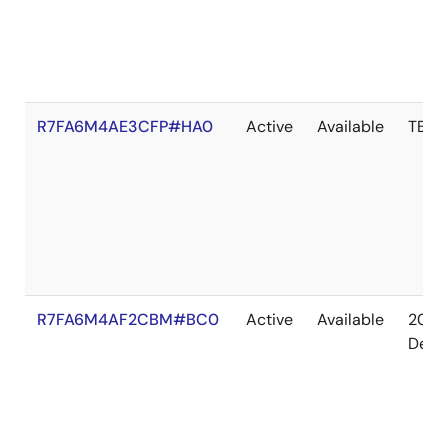
R7FA6M4AE3CFP#HA0
Active
Available
TBD
R7FA6M4AF2CBM#BC0
Active
Available
2036
Dec