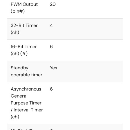
PWM Output
20
(pin#)
32-Bit Timer
4
(ch)
16-Bit Timer
6
(ch) (#)
Standby
Yes
operable timer
Asynchronous
6
General
Purpose Timer
/ Interval Timer
(ch)