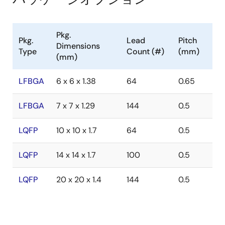
Pkg.
Pkg.
Lead
Pitch
Dimensions
Type
Count (#)
(mm)
(mm)
LFBGA
6 x 6 x 1.38
64
0.65
LFBGA
7 x 7 x 1.29
144
0.5
LQFP
10 x 10 x 1.7
64
0.5
LQFP
14 x 14 x 1.7
100
0.5
LQFP
20 x 20 x 1.4
144
0.5