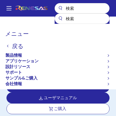
メ
イ
A
ン
Main
コ
全製品リスト
マイクロコントローラとマイクロプロセッサ
navigation
ン
RA Arm Cortex-M MCU
RA6M4
パ
メニュー
テ
ン
RA6M4
ン
戻る
ツ
く
アクティブ
長期製品供給対象
に
ず
製品情報
200MHz動作のArm Cortex-M33と
移
アプリケーション
動
TrustZone、イーサネットやオクタメ
設計リソース
モリIFを搭載
サポート
サンプル&ご購入
会社情報
データシート
ユーザマニュアル
ご購入