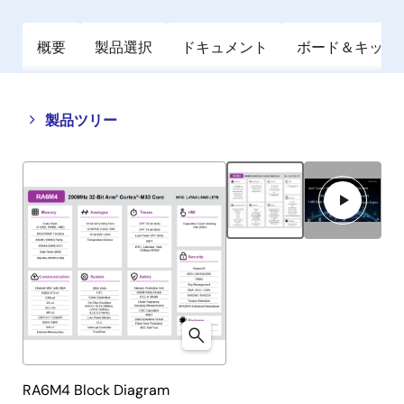
概要
製品選択
ドキュメント
ボード＆キット
Close
Open
製品ツリー
product
product
tree
tree
menu
menu
RA6M4 Block Diagram