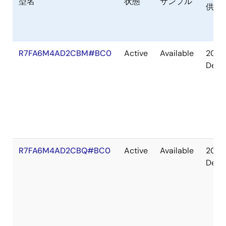
型名
状態
サンプル
供給
R7FA6M4AD2CBM#BC0
Active
Available
2036
Dec
R7FA6M4AD2CBQ#BC0
Active
Available
2036
Dec