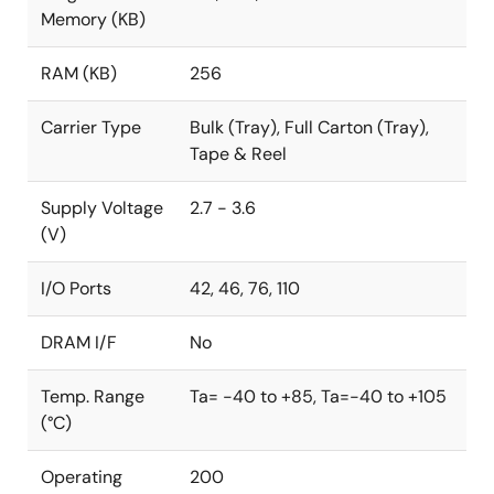
Memory (KB)
RAM (KB)
256
Carrier Type
Bulk (Tray), Full Carton (Tray),
Tape & Reel
Supply Voltage
2.7 - 3.6
(V)
I/O Ports
42, 46, 76, 110
DRAM I/F
No
Temp. Range
Ta= -40 to +85, Ta=-40 to +105
(°C)
Operating
200