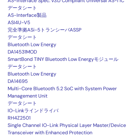
AS-Interface Spec. v3.0 Compliant Universal AS-i IC
データシート
AS-Interface製品
ASI4U-V5
完全準拠ASi-5トランシーバASSP
データシート
Bluetooth Low Energy
DA14531MOD
SmartBond TINY Bluetooth Low Energyモジュール
データシート
Bluetooth Low Energy
DA14695
Multi-Core Bluetooth 5.2 SoC with System Power
Management Unit
データシート
IO-Linkラインドライバ
RH4Z2501
Single Channel IO-Link Physical Layer Master/Device
Transceiver with Enhanced Protection