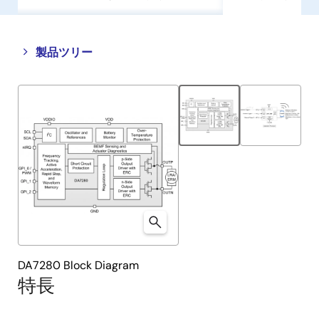
Close
Open
製品ツリー
product
product
tree
tree
menu
menu
DA7280 Block Diagram
特長