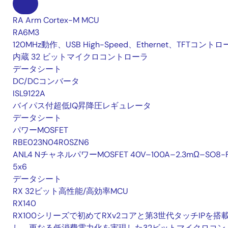
RA Arm Cortex-M MCU
RA6M3
120MHz動作、USB High-Speed、Ethernet、TFTコント
内蔵 32 ビットマイクロコントローラ
データシート
DC/DCコンバータ
ISL9122A
バイパス付超低IQ昇降圧レギュレータ
データシート
パワーMOSFET
RBE023N04R0SZN6
ANL4 NチャネルパワーMOSFET 40V–100A–2.3mΩ–SO8-
5x6
データシート
RX 32ビット高性能/高効率MCU
RX140
RX100シリーズで初めてRXv2コアと第3世代タッチIPを搭
し、更なる低消費電力化を実現した32ビットマイクロコン