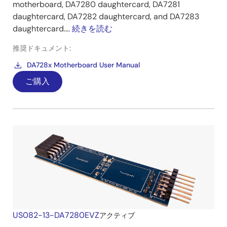
motherboard, DA7280 daughtercard, DA7281
daughtercard, DA7282 daughtercard, and DA7283
daughtercard....
続きを読む
推奨ドキュメント:
DA728x Motherboard User Manual
ご購入
US082-13-DA7280EVZ
アクティブ