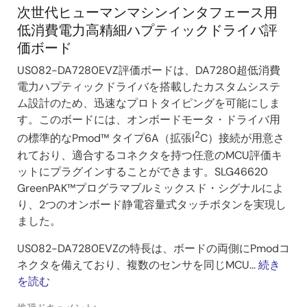
次世代ヒューマンマシンインタフェース用
低消費電力高精細ハプティックドライバ評
価ボード
US082-DA7280EVZ評価ボードは、DA7280超低消費
電力ハプティックドライバを搭載したカスタムシステ
ム設計のため、迅速なプロトタイピングを可能にしま
す。このボードには、オンボードモータ・ドライバ用
2
の標準的なPmod™ タイプ6A（拡張I
C）接続が用意さ
れており、適合するコネクタを持つ任意のMCU評価キ
ットにプラグインすることができます。SLG46620
GreenPAK™プログラマブルミックスド・シグナルによ
り、2つのオンボード静電容量式タッチボタンを実現し
ました。
US082-DA7280EVZの特長は、ボードの両側にPmodコ
ネクタを備えており、複数のセンサを同じMCU...
続き
を読む