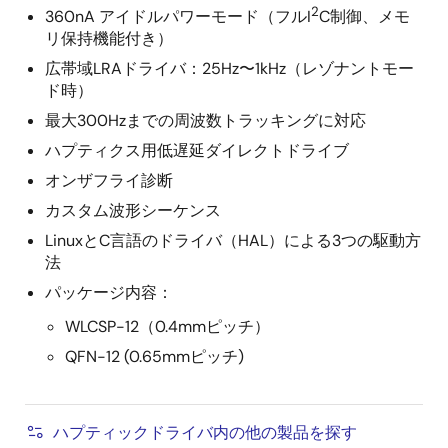
2
360nA アイドルパワーモード（フルI
C制御、メモ
リ保持機能付き）
広帯域LRAドライバ：25Hz〜1kHz（レゾナントモー
ド時）
最大300Hzまでの周波数トラッキングに対応
ハプティクス用低遅延ダイレクトドライブ
オンザフライ診断
カスタム波形シーケンス
LinuxとC言語のドライバ（HAL）による3つの駆動方
法
パッケージ内容：
WLCSP-12（0.4mmピッチ）
QFN-12 (0.65mmピッチ)
ハプティックドライバ内の他の製品を探す