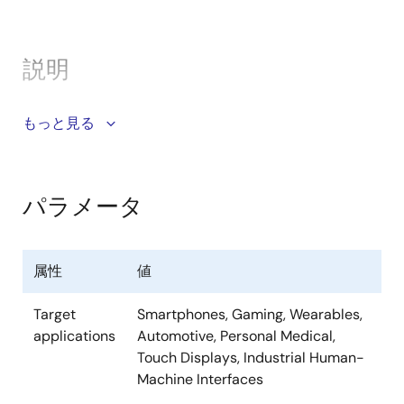
説明
DA7280高精細（HD）ハプティックドライバは、カス
もっと見る
タム駆動シーケンス、オンレゾナンスとオフレゾナン
スを組み合わせ、最大1kHzで駆動します。ERMと
LRA（狭帯域と広帯域）の両方のアクチュエータを駆動
パラメータ
でき、最大300Hzまでの共振をトラッキングして、幅
広いアプリケーションで最も複雑なクリック／バイブ
レーションタッチ効果を駆動することができます。
属性
値
DA7280は低アイドル消費電流（360nA）と低レイテン
Target
Smartphones, Gaming, Wearables,
シのトリガ入力を組み合わせ、アプリケーションプロ
applications
Automotive, Personal Medical,
セスがディープスリープ状態のときにボタン押下後の
Touch Displays, Industrial Human-
遅延を最小化します。
Machine Interfaces