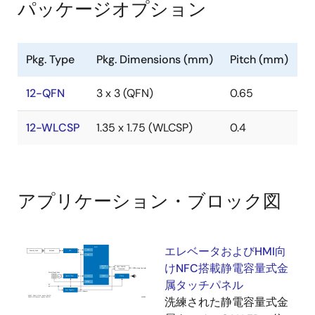
メリット
パッケージオプション
連続電流駆動監視による共振周波数一定追従性
超低消費電力でバッテリ寿命が延びる
Pkg. Type
Pkg. Dimensions (mm)
Pitch (mm)
超低消費電力状態からの応答待ち時間: 0.75ms
12-QFN
3 x 3 (QFN)
0.65
LRAをオフレゾナンスで駆動してカスタムエフェク
トを実現、デュアル共振システムで2次元振動を実現
12-WLCSP
1.35 x 1.75 (WLCSP)
0.4
広帯域効果を実現し、デュアル共振システムに対応
アプリケーションのプロセッサを起動させることな
く、複数の入力によって異なる触覚効果を実現
モータの不具合を自動検出
アプリケーション・ブロック図
周波数、時間、振幅の3連符で波形をプログラム
SmartCanvas™ GUIによる迅速かつ容易なソフトウ
ェア開発
エレベータおよびHMI向
けNFC搭載静電容量式金
属タッチパネル
洗練された静電容量式金