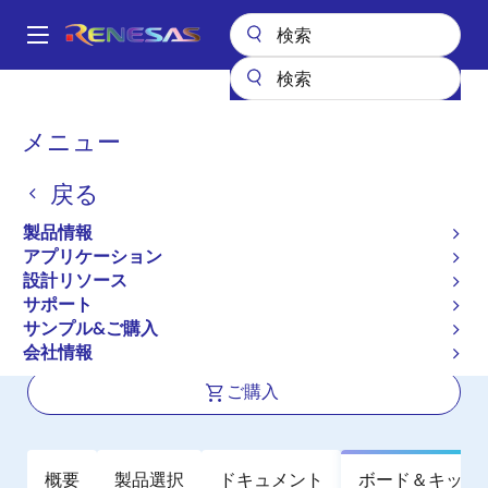
メ
イ
A
ン
Main
コ
全製品リスト
インタフェース
ハプティックドライバ
DA7280
navigation
ン
パ
メニュー
DA7280
テ
ン
ン
戻る
アクティブ
ツ
く
に
次世代ヒューマンマシンインタフェー
ず
製品情報
移
スのための低消費電力・高精細ハプテ
アプリケーション
動
設計リソース
ィックドライバ
サポート
サンプル&ご購入
データシート
会社情報
ご購入
概要
製品選択
ドキュメント
ボード＆キット