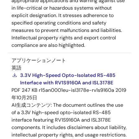
appropriate applications and warning against use
in life-critical or hazardous systems without
explicit designation. It stresses adherence to
specified operating conditions and safety
measures to prevent malfunctions and liabilities.
Intellectual property rights and export control
compliance are also highlighted.
アプリケーションノート
英語
3.3V High-Speed Opto-Isolated RS-485
Interface with RV1S9160A and ISL3178E
PDF
247 KB
r15an0001eu-isl3178e-rv1s9160a
2019
年10月25日
AI生成コンテンツ:
The document outlines the use
of a 3.3V high-speed opto-isolated RS-485
interface featuring RV1S9160A and ISL3178E
components. It includes disclaimers about liability,
intellectual property rights, and usage restrictions.