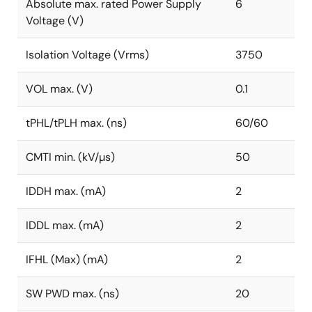
Absolute max. rated Power Supply
6
Voltage (V)
Isolation Voltage (Vrms)
3750
VOL max. (V)
0.1
tPHL/tPLH max. (ns)
60/60
CMTI min. (kV/µs)
50
IDDH max. (mA)
2
IDDL max. (mA)
2
IFHL (Max) (mA)
2
SW PWD max. (ns)
20