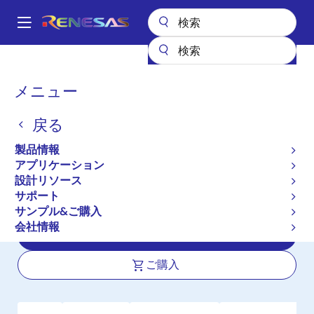
メ
イ
A
ン
Main
コ
全製品リスト
インタフェース
フォトカプラ（オプトカプラ）
navigation
ン
IC の出力フォトカプラ／オプトカプラ
RV1S9160A
パ
メニュー
テ
ン
RV1S9160A
ン
戻る
ツ
く
アクティブ
長期製品供給対象
に
ず
製品情報
高 CMR, 15Mbps, 低入力電流(IF),
移
アプリケーション
動
3.3V/5V 駆動, CMOS 出力,5 ピン SOP
設計リソース
(SO-5) フォトカプラ
サポート
サンプル&ご購入
会社情報
データシート
ご購入