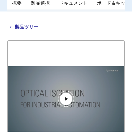
概要
製品選択
ドキュメント
ボード＆キット
Close
Open
製品ツリー
product
product
tree
tree
menu
menu