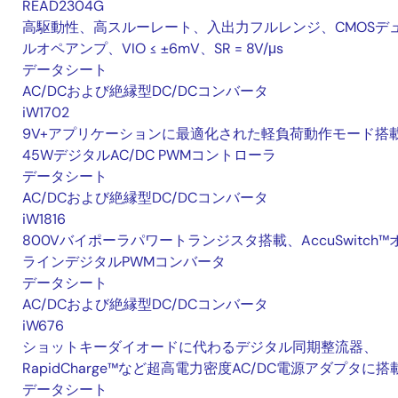
READ2304G
高駆動性、高スルーレート、入出力フルレンジ、CMOSデ
ルオペアンプ、VIO ≤ ±6mV、SR = 8V/μs
データシート
AC/DCおよび絶縁型DC/DCコンバータ
iW1702
9V+アプリケーションに最適化された軽負荷動作モード搭
45WデジタルAC/DC PWMコントローラ
データシート
AC/DCおよび絶縁型DC/DCコンバータ
iW1816
800Vバイポーラパワートランジスタ搭載、AccuSwitch™
ラインデジタルPWMコンバータ
データシート
AC/DCおよび絶縁型DC/DCコンバータ
iW676
ショットキーダイオードに代わるデジタル同期整流器、
RapidCharge™など超高電力密度AC/DC電源アダプタに搭
データシート