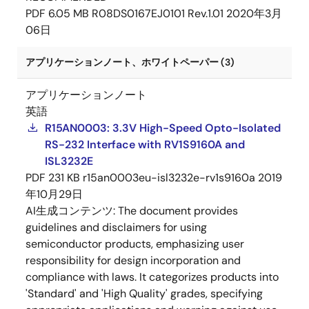
PDF
6.05 MB
R08DS0167EJ0101 Rev.1.01
2020年3月
06日
アプリケーションノート、ホワイトペーパー (3)
アプリケーションノート
英語
R15AN0003: 3.3V High-Speed Opto-Isolated
RS-232 Interface with RV1S9160A and
ISL3232E
PDF
231 KB
r15an0003eu-isl3232e-rv1s9160a
2019
年10月29日
AI生成コンテンツ:
The document provides
guidelines and disclaimers for using
semiconductor products, emphasizing user
responsibility for design incorporation and
compliance with laws. It categorizes products into
'Standard' and 'High Quality' grades, specifying