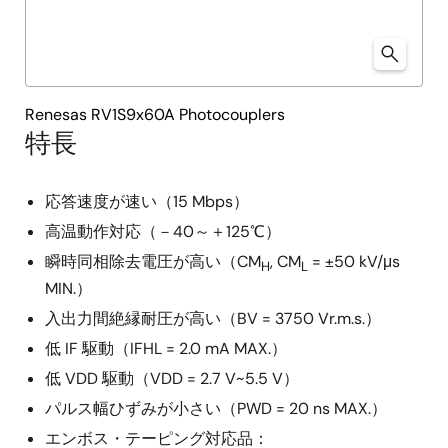
Renesas RV1S9x60A Photocouplers
特長
応答速度が速い（15 Mbps）
高温動作対応（－40～＋125℃）
瞬時同相除去電圧が高い（CM
, CM
= ±50 kV/μs
H
L
MIN.）
入出力間絶縁耐圧が高い（BV = 3750 Vr.m.s.）
低 IF 駆動（IFHL = 2.0 mA MAX.）
低 VDD 駆動（VDD = 2.7 V~5.5 V）
パルス幅ひずみが小さい（PWD = 20 ns MAX.）
エンボス・テーピング対応品：