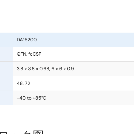
処理
DA16200
QFN, fcCSP
3.8 x 3.8 x 0.68, 6 x 6 x 0.9
48, 72
ット
-40 to +85°C
る低消費電力機能を、シンプルかつ迅速に、Wi-Fi側の複雑なソフ
ださい。