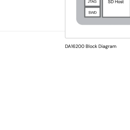
DA16200 Block Diagram
-Fi IoT機器向けに1年以上のバッテリ動作を実現した世界初のWi
型のWi-FiネットワークSoCです。 ほとんどのアプリケーシ
ドオフがありません。 また、このチップは、Wi-Fiおよび上
port Layer Security)など、非常に強力なIoTセキュリティも備え
品のアプリケーションコードも、外部のCPUやMCUを必要とせ