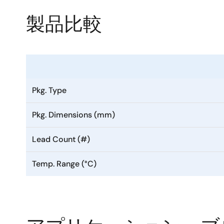
用途に応じた複数のスリープモード
製品比較
SoCまたはモジュールとして利用可能
アナログまたはデジタルのセンサ情報をチップ上で
パッケージ
Pkg. Type
QFN-48 (6mm x 6mm x 0.9mm)
Pkg. Dimensions (mm)
FcCSP-72 (3.8mm x 3.8mm x 0.68mm)
Lead Count (#)
Wi-Fi ATコマンドセ
Temp. Range (°C)
DA16200/DA16600ファミリの業界をリードす
DA16200 Wi-Fi ATコマンド・セット
のページをご覧く