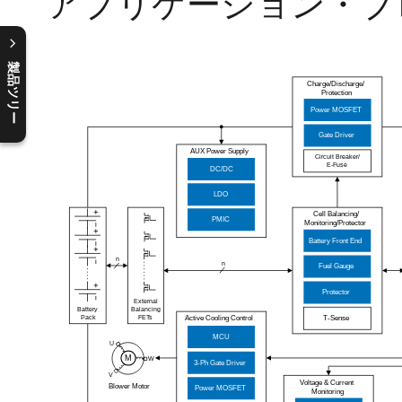
アプリケーション・ブ
製品ツリー
C
l
o
s
e
p
r
o
d
u
c
t
t
r
e
e
m
e
n
O
p
e
n
p
r
o
d
u
c
t
t
r
e
e
m
e
n