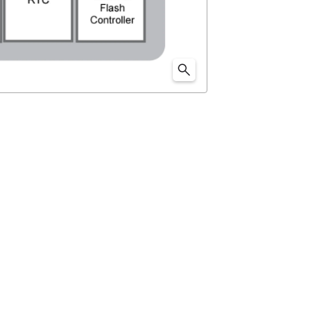
-Fi SoCです。 Wi-Fiネットワークに常時接続する機
ョンで、1年以上のバッテリ駆動が可能です。SoCのレ
位スタック層での認証と暗号化のためのWPA3 (Wi-
ています。 DA16200はフルオフロードデバイスであり、Wi-Fiと
ず、オンチップで実行することが可能です。 また、安価な