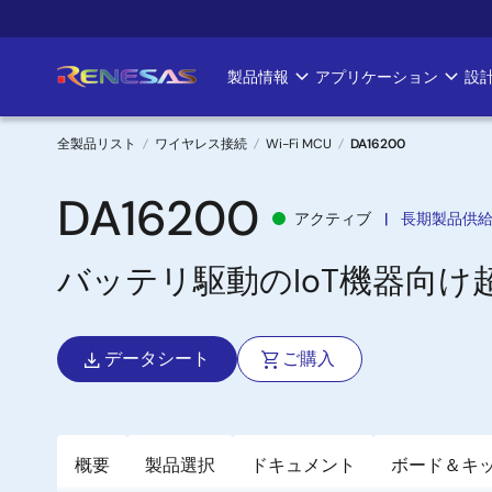
メ
イ
ン
製品情報
アプリケーション
設
Main
コ
ン
navigation
テ
全製品リスト
ワイヤレス接続
Wi-Fi MCU
DA16200
ン
パ
ツ
DA16200
アクティブ
長期製品供
に
ン
移
バッテリ駆動のIoT機器向け超低
く
動
ず
データシート
ご購入
概要
製品選択
ドキュメント
ボード＆キ