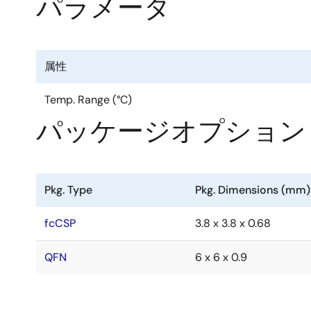
パラメータ
小型MCUからDA16200にコマンドを送信しても、
DA16200モジュール
は、超低消費電力のWi-Fi SoC
属性
メリット
Temp. Range (°C)
パッケージオプション
低消費電力Wi-Fi
ほとんどのアプリケーションで1年以上のバッテリ駆
優れたレンジ
Pkg. Type
Pkg. Dimensions (mm)
Wi-Fiレイヤでの強固ななセキュリティ
fcCSP
3.8 x 3.8 x 0.68
上位スタック層での強固なセキュリティ
連続接続でも長時間のバッテリ駆動が可能
QFN
6 x 6 x 0.9
フルオフロード、チップに全スタックを実行
外部CPUやMCUを一切使用せずに動作
オプションで外部MCUの動作が可能