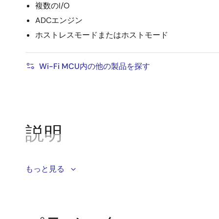
複数のI/O
ADCエンジン
ホストレスモードまたはホストモード
Wi-Fi MCU内の他の製品を探す
説明
DA16200システムオンチップ（SoC）は、常時接続のWi
もっと見る
器でもバッテリ駆動時間を飛躍的に向上させる低消費電力
ンジは業界トップクラスであるため、出力やレンジのトレー
Fi Protected Access 3) およびTLS (Trans
TCP/IPネットワークスタック全体、さらには最終製