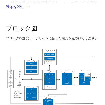
対する迅速な保護機能により、ヒューマノイドの安
続きを読む
全性をが向上
動的負荷下において、バッテリの状態、稼働時間、
および正常なシャットダウン動作を管理すること
で、ロボットの稼働時間が向上
ブロック図
アクチュエータおよび制御サブシステムに正確なパ
ック状態データと制御された電力を供給すること
ブロックを選択し、デザインに合った製品を見つけてください
で、システムの安定した性能を維持
Skip
interactive
24Vおよび48Vアーキテクチャの両方に対応した最
Charge/Discharge/
Protection
適化されたデバイス群により、設計を簡素化し、開
block
Power MOSFET
Battery +
発を加速
Gate Driver
diagram
AUX
Power Supply
Circuit Breaker/
E
-Fuse
DC/DC
LDO
Cell Balancing/
Battery Pack
Communication
PMIC
Monitoring/Protector
Management Controller
Battery Front End
MCU
Bluetooth
CAN TR
Data
n
n
Fuel Gauge
Memory
Wi
-
F
i
RS
-
485
Analog Signal
Protector
NFC
Switches
External
Battery
Balanci
n
g
Pack
FETs
T-Sense
Active Cooling
C
ontrol
MCU
U
M
W
3
-
P
h Gate Driver
V
Voltage & Current
Blower Motor
Power MOSFET
Monitoring
Current Sense
Amp
Battery -