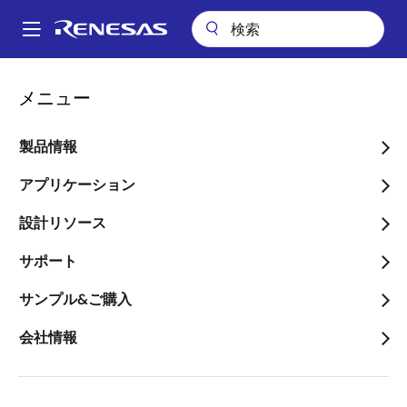
メ
イ
A
ン
Main
コ
アプリケーション
産業用機器
ロボティクス
navigation
メニュー
ン
ヒューマノイド用バッテリマネジメントシステム
パ
テ
ン
ヒューマノイド用バッテリ
ン
製品情報
ツ
く
マネジメントシステム
に
アプリケーション
ず
移
設計リソース
動
サポート
ページセクションへ移動：
サンプル&ご購入
会社情報
概要