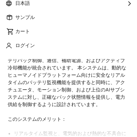
日本語
概
説明
サンプル
要
カート
ヒューマノイドロボット向けの包括的なバッテリ管理
説
ログイン
および電力制御システムには、セルバランス調整と監
明
視、充電・放電保護、パック電圧・電流の検知、バッ
テリパック制御、通信、補助電源、およびアクティブ
冷却機能が統合されています。 本システムは、動的な
ヒューマノイドプラットフォーム向けに安全なリアル
タイムのバッテリ監視機能を提供すると同時に、アク
チュエータ、モーション制御、および上位のAIサブシ
ステムに対し、正確なパック状態情報を提供し、電力
供給を制御するように設計されています。
このシステムのメリット：
リアルタイム監視と、電気的および熱的な不具合に