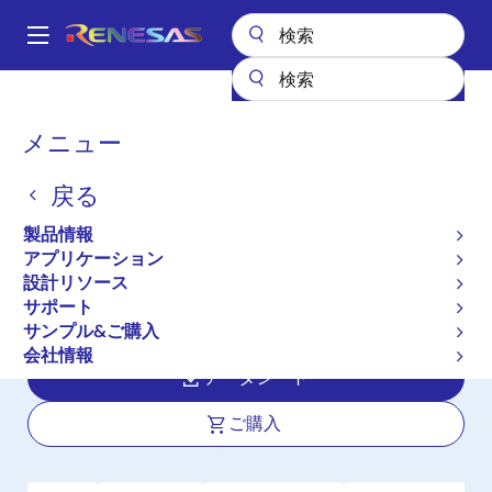
メ
イ
A
ン
Main
コ
全製品リスト
ワイヤレス接続
NFC
PTX130W
navigation
ン
パ
メニュー
PTX130W
テ
ン
ン
戻る
アクティブ
ツ
く
に
High-Efficiency, High-Performance,
ず
製品情報
移
High-Power NFC WLC Frontend
アプリケーション
動
設計リソース
Solution with Multi-Protocol Reader
サポート
Function
サンプル&ご購入
会社情報
データシート
ご購入