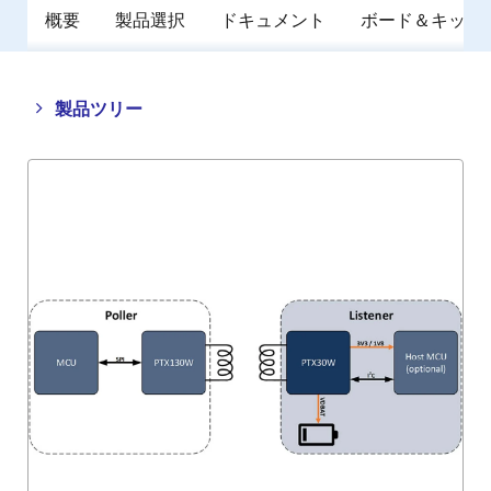
概要
製品選択
ドキュメント
ボード＆キット
Close
Open
製品ツリー
product
product
tree
tree
menu
menu