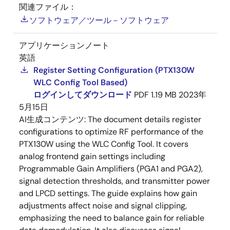
関連ファイル：
ソフトウェア／ツール－ソフトウェア
アプリケーションノート
英語
Register Setting Configuration (PTX130W
WLC Config Tool Based)
ログインしてダウンロード
PDF
1.19 MB
2023年
5月15日
AI生成コンテンツ:
The document details register
configurations to optimize RF performance of the
PTX130W using the WLC Config Tool. It covers
analog frontend gain settings including
Programmable Gain Amplifiers (PGA1 and PGA2),
signal detection thresholds, and transmitter power
and LPCD settings. The guide explains how gain
adjustments affect noise and signal clipping,
emphasizing the need to balance gain for reliable