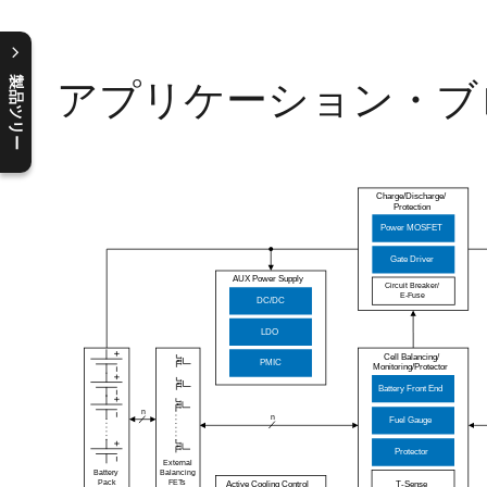
アプリケーション・ブ
製品ツリー
C
l
o
s
e
p
r
o
d
u
c
t
t
r
e
e
m
e
n
O
p
e
n
p
r
o
d
u
c
t
t
r
e
e
m
e
n