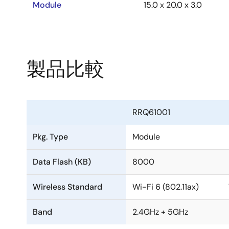
Module
15.0 x 20.0 x 3.0
製品比較
RRQ61001
Pkg. Type
Module
Data Flash (KB)
8000
Wireless Standard
Wi-Fi 6 (802.11ax)
Band
2.4GHz + 5GHz