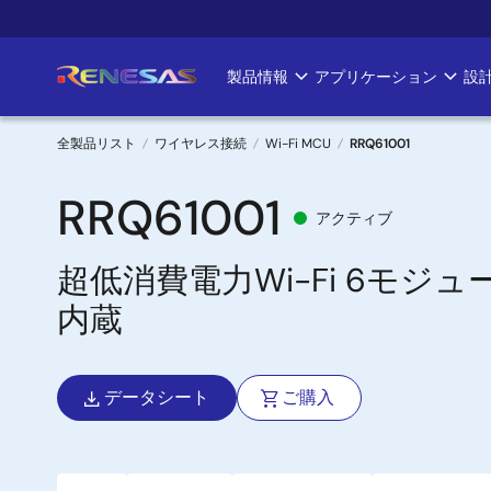
メ
イ
ン
製品情報
アプリケーション
設
Main
コ
ン
navigation
テ
全製品リスト
ワイヤレス接続
Wi-Fi MCU
RRQ61001
ン
パ
ツ
RRQ61001
アクティブ
に
ン
移
超低消費電力Wi-Fi 6モジュール
く
動
内蔵
ず
データシート
ご購入