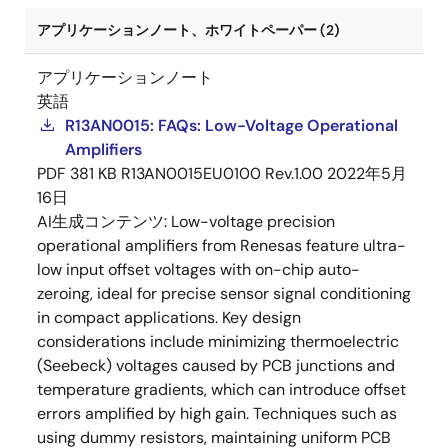
アプリケーションノート、ホワイトペーパー (2)
アプリケーションノート
英語
R13AN0015: FAQs: Low-Voltage Operational
Amplifiers
PDF
381 KB
R13AN0015EU0100 Rev.1.00
2022年5月
16日
AI生成コンテンツ:
Low-voltage precision
operational amplifiers from Renesas feature ultra-
low input offset voltages with on-chip auto-
zeroing, ideal for precise sensor signal conditioning
in compact applications. Key design
considerations include minimizing thermoelectric
(Seebeck) voltages caused by PCB junctions and
temperature gradients, which can introduce offset
errors amplified by high gain. Techniques such as
using dummy resistors, maintaining uniform PCB