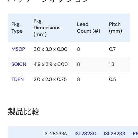
Pkg.
Pkg.
Lead
Pitch
Dimensions
Type
Count (#)
(mm)
(mm)
MSOP
3.0 x 3.0 x 0.00
8
0.7
SOICN
4.9 x 3.9 x 0.00
8
1.3
TDFN
2.0 x 2.0 x 0.75
8
0.5
製品比較
ISL28233A
ISL28230
ISL28233
R