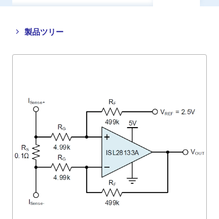
Close
Open
製品ツリー
product
product
tree
tree
menu
menu