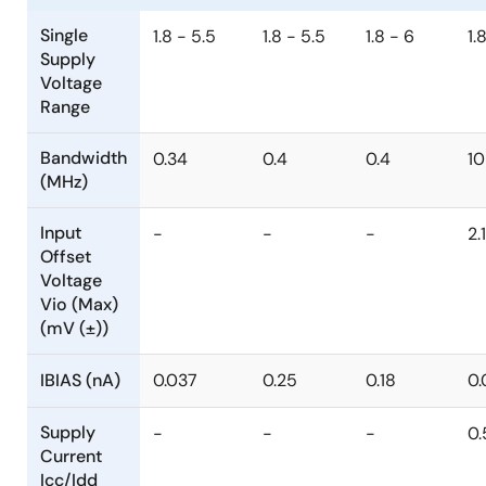
Single
1.8 - 5.5
1.8 - 5.5
1.8 - 6
1.
Supply
Voltage
Range
Bandwidth
0.34
0.4
0.4
10
(MHz)
Input
-
-
-
2.
Offset
Voltage
Vio (Max)
(mV (±))
IBIAS (nA)
0.037
0.25
0.18
0
Supply
-
-
-
0.
Current
Icc/Idd