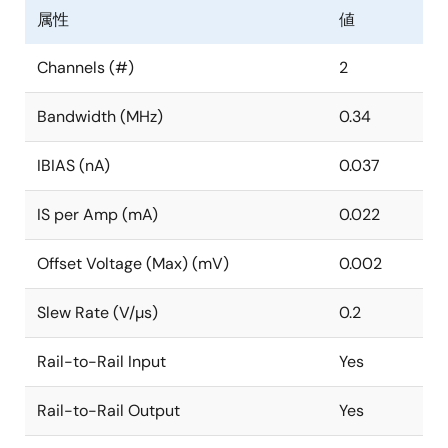
属性
値
Channels (#)
2
Bandwidth (MHz)
0.34
IBIAS (nA)
0.037
IS per Amp (mA)
0.022
Offset Voltage (Max) (mV)
0.002
Slew Rate (V/µs)
0.2
Rail-to-Rail Input
Yes
Rail-to-Rail Output
Yes