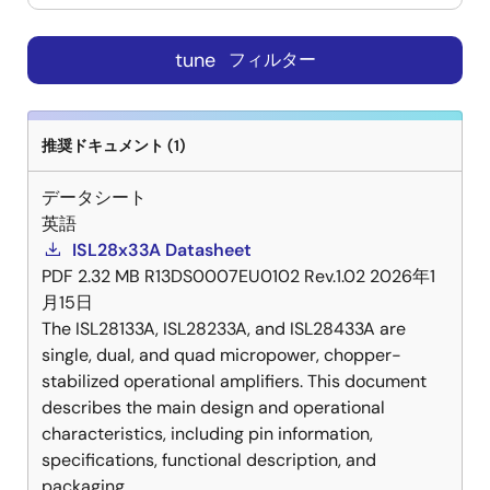
tune
フィルター
推奨ドキュメント (1)
データシート
英語
ISL28x33A Datasheet
PDF
2.32 MB
R13DS0007EU0102 Rev.1.02
2026年1
月15日
The ISL28133A, ISL28233A, and ISL28433A are
single, dual, and quad micropower, chopper-
stabilized operational amplifiers. This document
describes the main design and operational
characteristics, including pin information,
specifications, functional description, and
packaging.