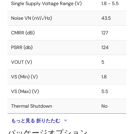
Single Supply Voltage Range (V)
1.8 - 5.5
Noise VN (nV/√Hz)
43.5
CMRR (dB)
127
PSRR (db)
124
VOUT (V)
5
VS (Min) (V)
1.8
VS (Max) (V)
5.5
Thermal Shutdown
No
もっと見る
折りたたむ
パッケージオプション