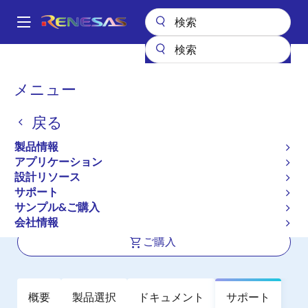
メ
イ
A
ン
Main
コ
全製品リスト
アンプ
オペアンプ
高精度オペアンプ（Vos <1mV）
navigation
ン
ISL28233A
パ
メニュー
テ
ン
ISL28233A
ン
戻る
ツ
く
アクティブ
長期製品供給対象
NEW
に
ず
製品情報
デュアルマイクロパワー、高精度オペ
移
アプリケーション
動
アンプ
設計リソース
サポート
サンプル&ご購入
データシート
会社情報
ご購入
概要
製品選択
ドキュメント
サポート