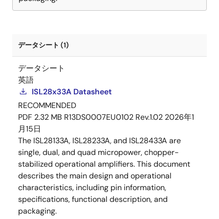
データシート (1)
データシート
英語
ISL28x33A Datasheet
RECOMMENDED
PDF
2.32 MB
R13DS0007EU0102 Rev.1.02
2026年1
月15日
The ISL28133A, ISL28233A, and ISL28433A are
single, dual, and quad micropower, chopper-
stabilized operational amplifiers. This document
describes the main design and operational
characteristics, including pin information,
specifications, functional description, and
packaging.