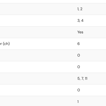
1, 2
3, 4
Yes
r (ch)
6
0
0
5, 7, 11
0
1