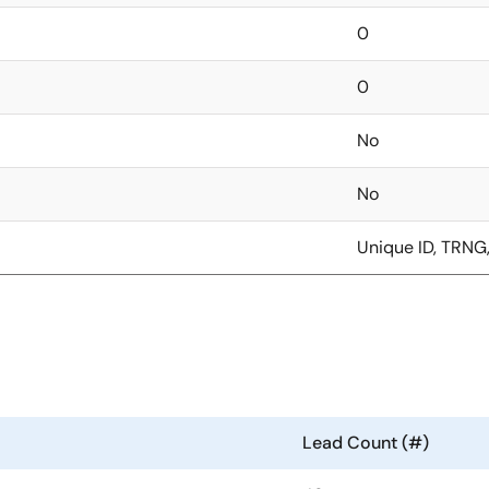
0
0
No
No
Unique ID, TRNG
Lead Count (#)