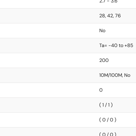
2.7 - 3.6
28, 42, 76
No
Ta= -40 to +85
200
10M/100M, No
0
( 1 / 1 )
( 0 / 0 )
( 0 / 0 )