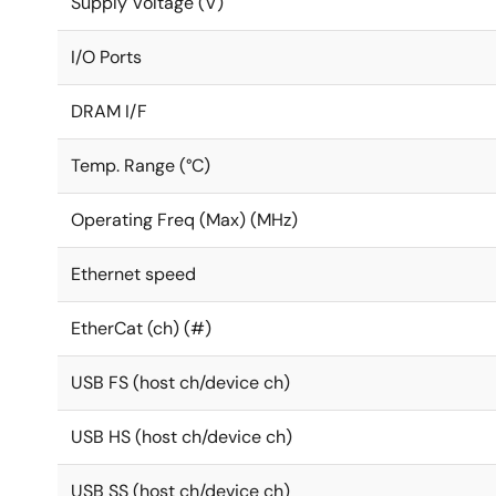
Supply Voltage (V)
I/O Ports
DRAM I/F
Temp. Range (°C)
Operating Freq (Max) (MHz)
Ethernet speed
EtherCat (ch) (#)
USB FS (host ch/device ch)
USB HS (host ch/device ch)
USB SS (host ch/device ch)