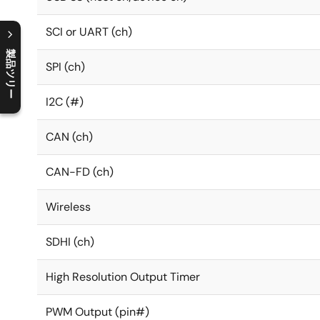
SCI or UART (ch)
製品ツリー
SPI (ch)
C
l
o
s
e
p
r
o
d
u
c
t
t
r
e
e
m
e
n
O
p
e
n
p
r
o
d
u
c
t
t
r
e
e
m
e
n
I2C (#)
CAN (ch)
CAN-FD (ch)
Wireless
SDHI (ch)
High Resolution Output Timer
PWM Output (pin#)