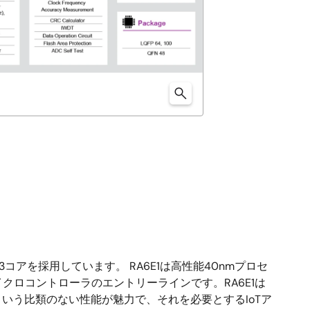
33コアを採用しています。 RA6E1は高性能40nmプロセ
ミリマイクロコントローラのエントリーラインです。RA6E1は
Hz）という比類のない性能が魅力で、それを必要とするIoTア