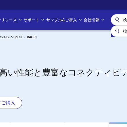
計リソース
サポート
サンプル&ご購入
会社情報
Cortex-M MCU
RA6E1
x-M33、高い性能と豊富なコネクティ
ご購入