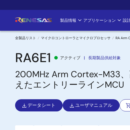
メ
イ
ン
製品情報
アプリケーション
設
Main
コ
ン
navigation
テ
全製品リスト
マイクロコントローラとマイクロプロセッサ
RA Arm 
ン
パ
ツ
RA6E1
アクティブ
長期製品供給対象
に
ン
移
200MHz Arm Corte
く
動
えたエントリーラインMCU
ず
データシート
ユーザマニュアル