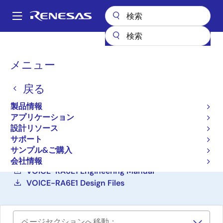
メ
イ
A
ン
Main
コ
設計リソース
ボード＆キット
TW001-VUIA6E1POCZ
navigation
ン
パ
メニュー
テ
RA6E1音声ユーザデモキッ
ン
ン
ト
戻る
ツ
く
に
ず
TW001-VUIA6E1POCZ
製品情報
アクティブ
移
アプリケーション
動
設計リソース
サポート
ご購入
サンプル&ご購入
Voice Kit RA6E1 Quick Start Guide
会社情報
VOICE-RA6E1 Engineering Manual
VOICE-RA6E1 Design Files
ページセクションへ移動：