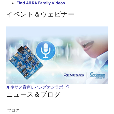
Find All RA Family Videos
and voice command recognition to deliver improved
accuracy and enhanced reliability, even in noisy
イベント＆ウェビナー
environments.
ルネサス音声UIハンズオンラボ
ニュース＆ブログ
ブログ