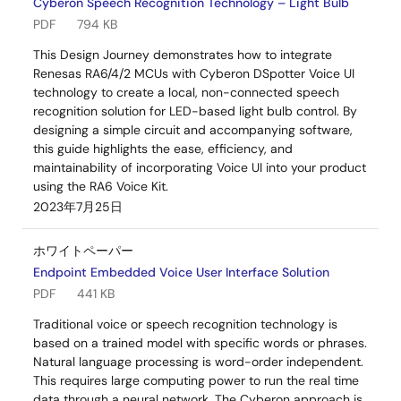
Cyberon Speech Recognition Technology – Light Bulb
PDF
794 KB
This Design Journey demonstrates how to integrate
Renesas RA6/4/2 MCUs with Cyberon DSpotter Voice UI
technology to create a local, non-connected speech
recognition solution for LED-based light bulb control. By
designing a simple circuit and accompanying software,
this guide highlights the ease, efficiency, and
maintainability of incorporating Voice UI into your product
using the RA6 Voice Kit.
2023年7月25日
ホワイトペーパー
Endpoint Embedded Voice User Interface Solution
PDF
441 KB
Traditional voice or speech recognition technology is
based on a trained model with specific words or phrases.
Natural language processing is word-order independent.
This requires large computing power to run the real time
data through a neural network. The Cyberon approach is