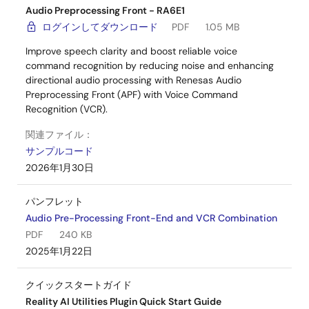
Audio Preprocessing Front - RA6E1
ログインしてダウンロード
PDF
1.05 MB
Improve speech clarity and boost reliable voice
command recognition by reducing noise and enhancing
directional audio processing with Renesas Audio
Preprocessing Front (APF) with Voice Command
Recognition (VCR).
関連ファイル：
サンプルコード
2026年1月30日
パンフレット
Audio Pre-Processing Front-End and VCR Combination
PDF
240 KB
2025年1月22日
クイックスタートガイド
Reality AI Utilities Plugin Quick Start Guide