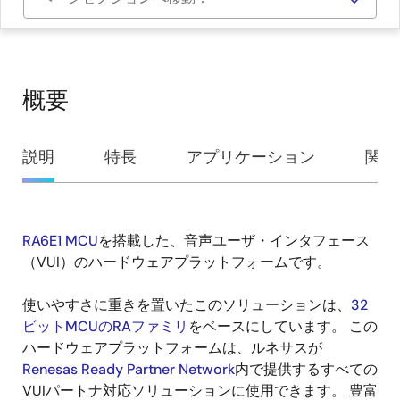
概要
概
説明
特長
アプリケーション
関連
要
RA6E1 MCU
を搭載した、音声ユーザ・インタフェース
説
（VUI）のハードウェアプラットフォームです。
明
使いやすさに重きを置いたこのソリューションは、
32
ビットMCUのRAファミリ
をベースにしています。 この
ハードウェアプラットフォームは、ルネサスが
Renesas Ready Partner Network
内で提供するすべての
VUIパートナ対応ソリューションに使用できます。 豊富