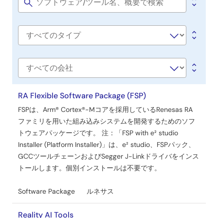
ト
Software
title
ウ
ェ
Software
ア
type
／
ツ
会
社
ー
名
RA Flexible Software Package (FSP)
ル
FSPは、Arm® Cortex®-Mコアを採用しているRenesas RA
ファミリを用いた組み込みシステムを開発するためのソフ
トウェアパッケージです。 注：「FSP with e² studio
Installer (Platform Installer)」は、e² studio、FSPパック、
GCCツールチェーンおよびSegger J-Linkドライバをインス
トールします。個別インストールは不要です。
Software Package
ルネサス
Reality AI Tools