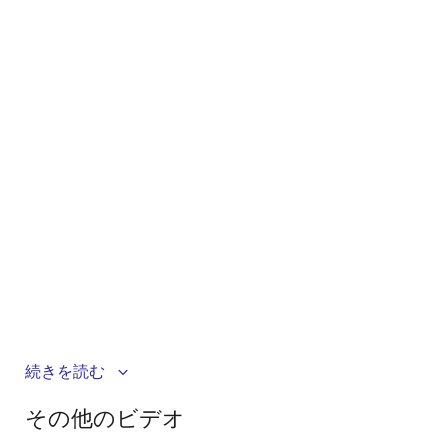
Voice recognition systems often struggle with
続きを読む
background noise, leading to user frustration.
その他のビデオ
Discover how the Renesas audio combination
application solution integrates audio pre-processing