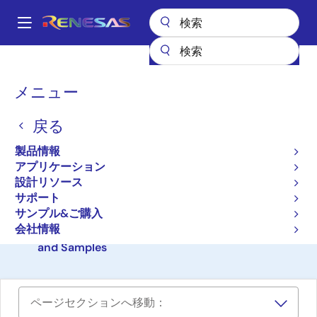
メ
イ
A
ン
Main
コ
設計リソース
ソフトウェアとドライバ
navigation
ン
SEGGER emWin GUI Library for Renesas RA Products
パ
メニュー
テ
ン
SEGGER emWin GUI
ン
戻る
ツ
く
Library for Renesas RA
に
ず
製品情報
Products
移
アプリケーション
動
設計リソース
イメージング
サポート
サンプル&ご購入
会社情報
Segger emWin v6.48b - Documentation, Tools
and Samples
ページセクションへ移動：