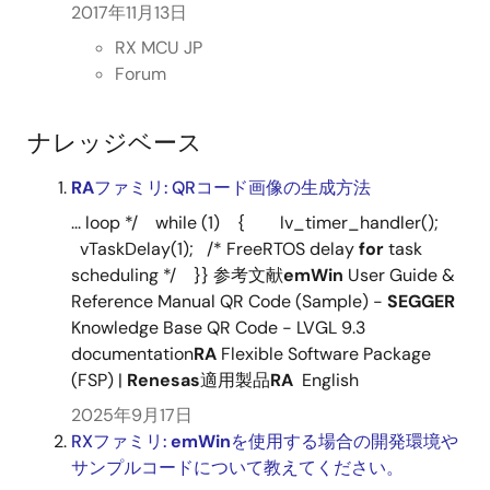
2017年11月13日
RX MCU JP
Forum
ナレッジベース
RA
ファミリ: QRコード画像の生成方法
... loop */ while (1) { lv_timer_handler();
vTaskDelay(1); /* FreeRTOS delay
for
task
scheduling */ }} 参考文献
emWin
User Guide &
Reference Manual QR Code (Sample) -
SEGGER
Knowledge Base QR Code - LVGL 9.3
documentation
RA
Flexible Software Package
(FSP) |
Renesas
適用製品
RA
English
2025年9月17日
RXファミリ:
emWin
を使用する場合の開発環境や
サンプルコードについて教えてください。