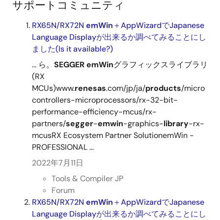
サポートコミュニティ
RX65N/RX72N
emWin
＋AppWizardでJapanese
Language Displayが出来るか調べてみることにし
ました(Is it available?)
... ら。
SEGGER
emWin
グラフィックスライブラリ
(RX
MCUs)www.
renesas
.com/jp/ja/
products
/micro
controllers-microprocessors/rx-32-bit-
performance-efficiency-mcus/rx-
partners/
segger
-
emwin
-graphics-
library
-rx-
mcusRX Ecosystem Partner SolutionemWin -
PROFESSIONAL ...
2022年7月11日
Tools & Compiler JP
Forum
RX65N/RX72N
emWin
＋AppWizardでJapanese
Language Displayが出来るか調べてみることにし