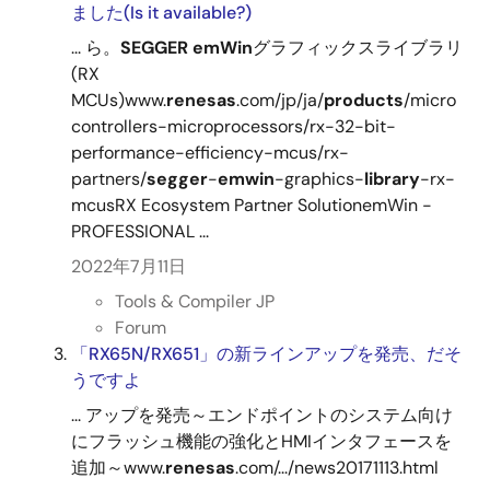
ました(Is it available?)
... ら。
SEGGER
emWin
グラフィックスライブラリ
(RX
MCUs)www.
renesas
.com/jp/ja/
products
/micro
controllers-microprocessors/rx-32-bit-
performance-efficiency-mcus/rx-
partners/
segger
-
emwin
-graphics-
library
-rx-
mcusRX Ecosystem Partner SolutionemWin -
PROFESSIONAL ...
2022年7月11日
Tools & Compiler JP
Forum
「RX65N/RX651」の新ラインアップを発売、だそ
うですよ
... アップを発売～エンドポイントのシステム向け
にフラッシュ機能の強化とHMIインタフェースを
追加～www.
renesas
.com/.../news20171113.html